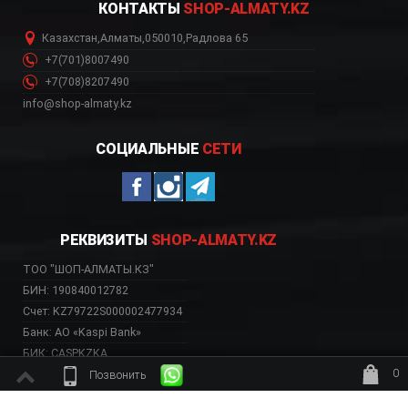
КОНТАКТЫ
SHOP-ALMATY.KZ
Казахстан
,
Алматы
,
050010
,
Радлова 65
+7(701)8007490
+7(708)8207490
info@shop-almaty.kz
СОЦИАЛЬНЫЕ
СЕТИ
РЕКВИЗИТЫ
SHOP-ALMATY.KZ
ТОО "ШОП-АЛМАТЫ.КЗ"
БИН: 190840012782
Счет: KZ79722S000002477934
Банк: АО «Kaspi Bank»
БИК: CASPKZKA
0
Позвонить
ждёт заказ
ВЕБ-САЙТ НЕСЕТ ИСКЛЮЧИТЕЛЬНО ИНФОРМАТИВНЫЙ ХАРАКТЕР, НЕ