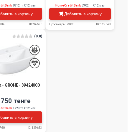
ditBank
3812 тг Х 12 мес
HomeCreditBank
5302 тг Х 12 мес
бавить в корзину
Добавить в корзину
984
ID: 96690
Просмотры: 2302
ID: 129648
(0.0)
 - GROHE - 39424000
 750 тенге
ditBank
3229 тг Х 12 мес
бавить в корзину
760
ID: 129653