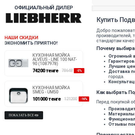
ОФИЦИАЛЬНЫЙ ДИЛЕР
Купить Подв
Добро пожаловать
производителей, 
НАШИ СКИДКИ
стандартам качест
ЭКОНОМИТЬ ПРИЯТНО!
Почему выбира
КУХОННАЯ МОЙКА
Огромный а
ALVEUS - LINE 100 NAT-
Гарантиров
90 (1087978)
Лучшие цен
74200
тенге
78648
-5%
Доставка по
города.
Консультац
КУХОННАЯ МОЙКА
Как выбрать П
SMEG - UM50
101000
тенге
121200
-16%
Перед покупкой о
Производит
Материалы 
ПОКАЗАТЬ ВСЕ
Функционал
Отзывы пок
Преимущества 