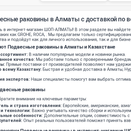
есные раковины в Алматы с доставкой по в
 в интернет-магазин ШОП-АЛМАТЫ! В этом разделе вы найдете
таких как GROHE, ROCA, . Мы предлагаем только сертифициров
ва и подойдут как для личного использования, так и для бизне
ют Подвесные раковины в Алматы и Казахстане
ссортимент:
В наличии популярные модели и новинки рынка.
анное качество:
Мы работаем только с проверенными бренда
ы:
Прямые поставки от производителей позволяют нам удержи
 всему Казахстану:
Быстрая и удобная доставка в Алматы, Нур
ия экспертов:
Наши специалисты помогут вам выбрать оптима
одвесные раковины
братите внимание на ключевые параметры:
ель и страна изготовления:
Европейские, американские, азиа
и технологии:
Важно учитывать качество сборки и используе
ьные особенности:
Дополнительные опции, совместимость с 
упателей:
Опыт реальных пользователей поможет принять взв
покупки Подвесные раковины в интернет-магазине 