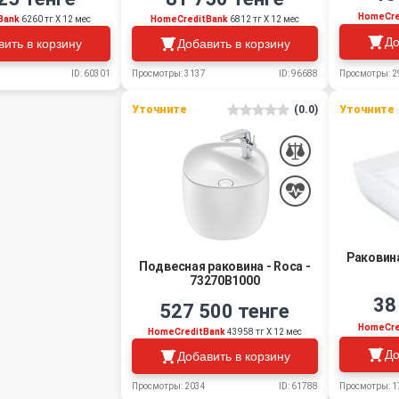
HomeCre
Bank
6260 тг Х 12 мес
HomeCreditBank
6812 тг Х 12 мес
До
вить в корзину
Добавить в корзину
Просмотры: 2
ID: 60301
Просмотры: 3137
ID: 96688
Уточните
(0.0)
Уточните
Раковина
Подвесная раковина - Roca -
73270B1000
38
527 500 тенге
HomeCre
HomeCreditBank
43958 тг Х 12 мес
До
Добавить в корзину
Просмотры: 2034
ID: 61788
Просмотры: 1