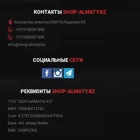
КОНТАКТЫ
SHOP-ALMATY.KZ
Казахстан
,
Алматы
,
050010
,
Радлова 65
+7(701)8007490
+7(708)8207490
info@shop-almaty.kz
СОЦИАЛЬНЫЕ
СЕТИ
РЕКВИЗИТЫ
SHOP-ALMATY.KZ
ТОО "ШОП-АЛМАТЫ.КЗ"
БИН: 190840012782
Счет: KZ79722S000002477934
Банк: АО «Kaspi Bank»
БИК: CASPKZKA