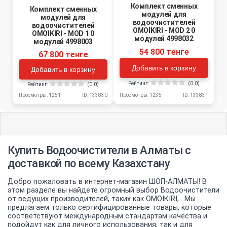
Комплект сменных
Комплект сменных
модулей для
модулей для
водоочистителей
водоочистителей
OMOIKIRI - MOD 2 0
OMOIKIRI - MOD 1 0
модулей 4998032
модулей 4998003
54 800 тенге
67 800 тенге
Добавить в корзину
Добавить в корзину
Рейтинг:
(0.0)
Рейтинг:
(0.0)
Просмотры: 1235
ID: 133831
Просмотры: 1251
ID: 133830
Купить Водоочистители в Алматы с
доставкой по всему Казахстану
Добро пожаловать в интернет-магазин ШОП-АЛМАТЫ! В
этом разделе вы найдете огромный выбор Водоочистители
от ведущих производителей, таких как OMOIKIRI, . Мы
предлагаем только сертифицированные товары, которые
соответствуют международным стандартам качества и
подойдут как для личного использования, так и для