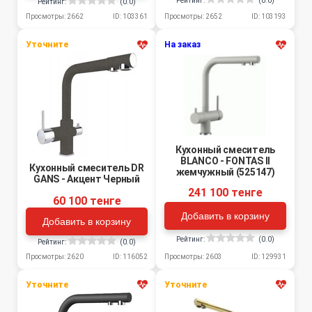
Рейтинг:
(0.0)
Рейтинг:
(0.0)
Просмотры: 2652
ID: 103193
Просмотры: 2662
ID: 103361
Уточните
На заказ
Кухонный смеситель
BLANCO - FONTAS II
Кухонный смеситель DR
жемчужный (525147)
GANS - Акцент Черный
241 100 тенге
60 100 тенге
Добавить в корзину
Добавить в корзину
Рейтинг:
(0.0)
Рейтинг:
(0.0)
Просмотры: 2620
ID: 116052
Просмотры: 2603
ID: 129931
Уточните
Уточните