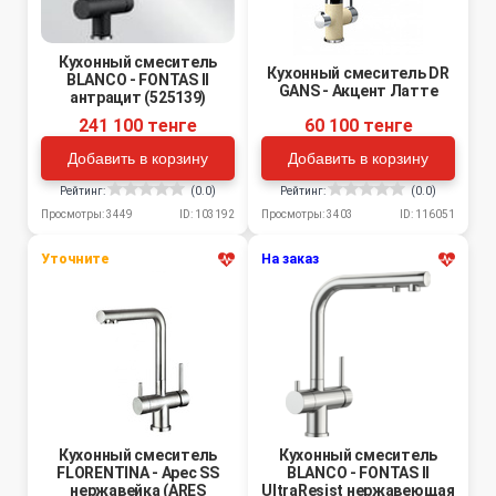
Кухонный смеситель
Кухонный смеситель DR
BLANCO - FONTAS II
GANS - Акцент Латте
антрацит (525139)
241 100 тенге
60 100 тенге
Добавить в корзину
Добавить в корзину
Рейтинг:
(0.0)
Рейтинг:
(0.0)
Просмотры: 3449
ID: 103192
Просмотры: 3403
ID: 116051
Уточните
На заказ
Кухонный смеситель
Кухонный смеситель
FLORENTINA - Арес SS
BLANCO - FONTAS II
нержавейка (ARES
UltraResist нержавеющая