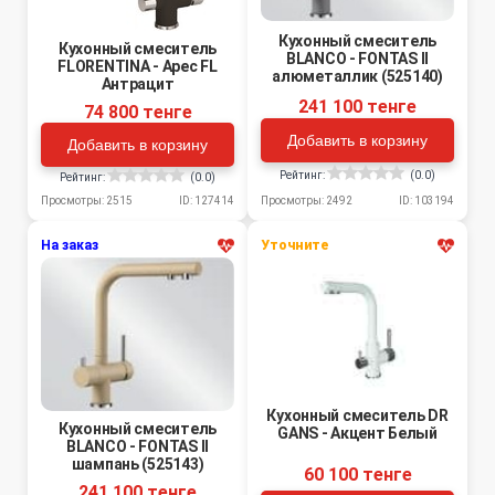
Кухонный смеситель
Кухонный смеситель
BLANCO - FONTAS II
FLORENTINA - Арес FL
алюметаллик (525140)
Антрацит
241 100 тенге
74 800 тенге
Добавить в корзину
Добавить в корзину
Рейтинг:
(0.0)
Рейтинг:
(0.0)
Просмотры: 2492
ID: 103194
Просмотры: 2515
ID: 127414
На заказ
Уточните
Кухонный смеситель DR
Кухонный смеситель
GANS - Акцент Белый
BLANCO - FONTAS II
шампань (525143)
60 100 тенге
241 100 тенге