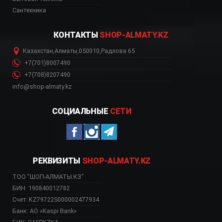
Сантехника
КОНТАКТЫ
SHOP-ALMATY.KZ
Казахстан
,
Алматы
,
050010
,
Радлова 65
+7(701)8007490
+7(708)8207490
info@shop-almaty.kz
СОЦИАЛЬНЫЕ
СЕТИ
РЕКВИЗИТЫ
SHOP-ALMATY.KZ
ТОО "ШОП-АЛМАТЫ.КЗ"
БИН: 190840012782
Счет: KZ79722S000002477934
Банк: АО «Kaspi Bank»