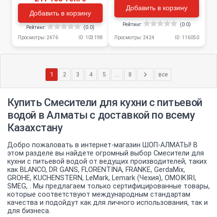
Добавить в корзину
Добавить в корзину
Рейтинг:
(0.0)
Рейтинг:
(0.0)
Просмотры: 2424
ID: 116050
Просмотры: 2476
ID: 103198
1
2
3
4
5
...
8
все
Купить Смесители для кухни с питьевой
водой в Алматы с доставкой по всему
Казахстану
Добро пожаловать в интернет-магазин ШОП-АЛМАТЫ! В
этом разделе вы найдете огромный выбор Смесители для
кухни с питьевой водой от ведущих производителей, таких
как BLANCO, DR GANS, FLORENTINA, FRANKE, GerdaMix,
GROHE, KUCHENSTERN, LeMark, Lemark (Чехия), OMOIKIRI,
SMEG, . Мы предлагаем только сертифицированные товары,
которые соответствуют международным стандартам
качества и подойдут как для личного использования, так и
для бизнеса.