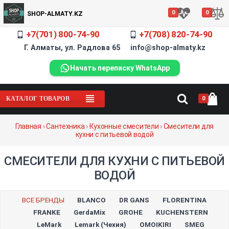
0
0
SHOP-ALMATY.KZ
+7(701) 800-74-90
+7(708) 820-74-90
Г. Алматы, ул. Радлова 65 info@shop-almaty.kz
Начать переписку WhatsApp
0
КАТАЛОГ ТОВАРОВ
Главная
›
Сантехника
›
Кухонные смесители
›
Смесители для
кухни с питьевой водой
СМЕСИТЕЛИ ДЛЯ КУХНИ С ПИТЬЕВОЙ
ВОДОЙ
ВСЕ БРЕНДЫ
BLANCO
DR GANS
FLORENTINA
FRANKE
GerdaMix
GROHE
KUCHENSTERN
LeMark
Lemark (Чехия)
OMOIKIRI
SMEG