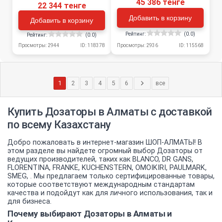
45 386 тенге
22 344 тенге
Добавить в корзину
Добавить в корзину
Рейтинг:
(0.0)
Рейтинг:
(0.0)
Просмотры: 2944
ID: 118378
Просмотры: 2936
ID: 115568
1
2
3
4
5
6
все
Купить Дозаторы в Алматы с доставкой
по всему Казахстану
Добро пожаловать в интернет-магазин ШОП-АЛМАТЫ! В
этом разделе вы найдете огромный выбор Дозаторы от
ведущих производителей, таких как BLANCO, DR GANS,
FLORENTINA, FRANKE, KUCHENSTERN, OMOIKIRI, PAULMARK,
SMEG, . Мы предлагаем только сертифицированные товары,
которые соответствуют международным стандартам
качества и подойдут как для личного использования, так и
для бизнеса.
Почему выбирают Дозаторы в Алматы и