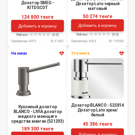
Дозатор SMEG -
Дозатор Lato черный
KITDSCOT
матовый
50 274 тенге
124 800 тенге
Добавить в корзину
Добавить в корзину
Рейтинг:
(0.0)
Рейтинг:
(0.0)
Просмотры: 4022
ID: 115563
Просмотры: 4072
ID: 31651
На заказ
Уточните
Дозатор BLANCO - 525814
Кухонный дозатор
Дозатор Lato хром/
BLANCO - LIVIA дозатор
белый
жидкого моющего
средства манган (521293)
45 386 тенге
189 300 тенге
Добавить в корзину