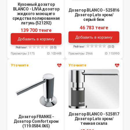
Кухонный дозатор
BLANCO - LIVIA дозатор
Дозатор BLANCO - 525816
жидкого моющего
Дозатор Lato хром/
средства полированная
серый беж
латунь (521292)
46 783 тенге
139 700 тенге
Добавить в корзину
Добавить в корзину
Рейтинг:
(0.0)
Рейтинг:
(0.0)
Просмотры: 2966
ID: 115990
Просмотры: 3175
ID: 103448
Уточните
Уточните
Дозатор BLANCO - 525817
Дозатор FRANKE -
Дозатор Lato хром/
Дозатор Comfort хром
темная скала
(119.0584.065)