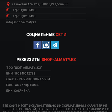
Казахстан
,
Алматы
,
050010
,
Радлова 65
+7(701)8007490
+7(708)8207490
info@shop-almaty.kz
СОЦИАЛЬНЫЕ
СЕТИ
РЕКВИЗИТЫ
SHOP-ALMATY.KZ
ТОО "ШОП-АЛМАТЫ.КЗ"
БИН: 190840012782
Счет: KZ79722S000002477934
Банк: АО «Kaspi Bank»
БИК: CASPKZKA
ВЕБ-САЙТ НЕСЕТ ИСКЛЮЧИТЕЛЬНО ИНФОРМАТИВНЫЙ ХАРАКТЕР, НЕ
ЯВЛЯЕТСЯ РЕКЛАМОЙ, НЕ ОСУЩЕСТВЛЯЕТ ИНТЕРНЕТ ПРОДАЖИ И НИ