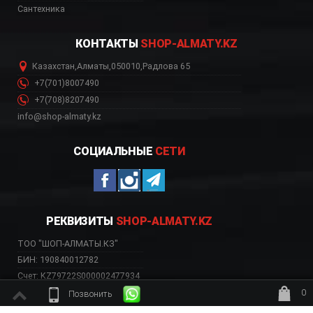
Сантехника
КОНТАКТЫ
SHOP-ALMATY.KZ
Казахстан
,
Алматы
,
050010
,
Радлова 65
+7(701)8007490
+7(708)8207490
info@shop-almaty.kz
СОЦИАЛЬНЫЕ
СЕТИ
РЕКВИЗИТЫ
SHOP-ALMATY.KZ
ТОО "ШОП-АЛМАТЫ.КЗ"
БИН: 190840012782
Счет: KZ79722S000002477934
Банк: АО «Kaspi Bank»
0
Позвонить
БИК: CASPKZKA
ждёт заказ