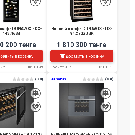
каф - DUNAVOX - DX-
Винный шкаф - DUNAVOX - DX-
143.468B
94.270SDSK
0 200 тенге
1 810 300 тенге
бавить в корзину
Добавить в корзину
632
ID: 100139
Просмотры: 1580
ID: 100136
(0.0)
На заказ
(0.0)
каф SMEG - CVI121N3
Винный шкаф SMEG - CVI121S3