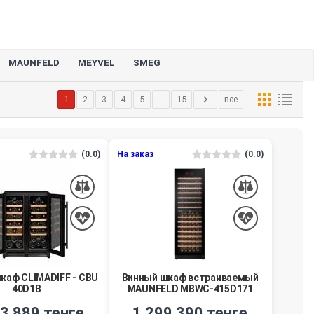
MAUNFELD
MEYVEL
SMEG
1
2
3
4
5
...
15
все
(0.0)
На заказ
(0.0)
каф CLIMADIFF - CBU
Винный шкаф встраиваемый
40D1B
MAUNFELD MBWC-415D171
3 889 тенге
1 299 390 тенге