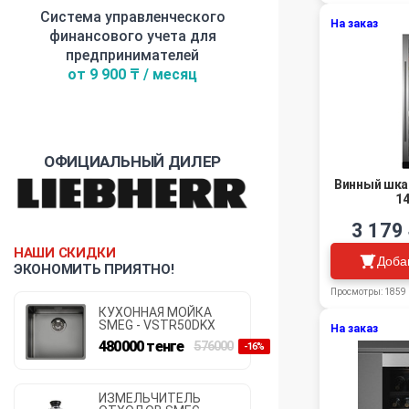
Система управленческого
На заказ
финансового учета для
предпринимателей
от 9 900 ₸ / месяц
ОФИЦИАЛЬНЫЙ ДИЛЕР
Винный шка
14
3 179
НАШИ СКИДКИ
Доба
ЭКОНОМИТЬ ПРИЯТНО!
Просмотры: 1859
КУХОННАЯ МОЙКА
SMEG - VSTR50DKX
На заказ
480000
тенге
576000
-16%
ИЗМЕЛЬЧИТЕЛЬ