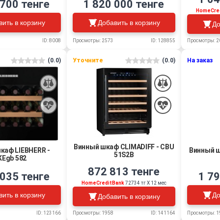
 700 тенге
1 820 000 тенге
HomeCre
вить в корзину
Добавить в корзину
До
ID: 8008
Просмотры: 2573
ID: 128855
Просмотры: 2
(0.0)
Уточните
(0.0)
На заказ
Винный шкаф CLIMADIFF - CBU
каф LIEBHERR -
Винный ш
51S2B
Egb 582
872 813 тенге
 035 тенге
1 79
HomeCreditBank
72734 тг Х 12 мес
вить в корзину
До
Добавить в корзину
ID: 123166
Просмотры: 1
Просмотры: 1958
ID: 141164