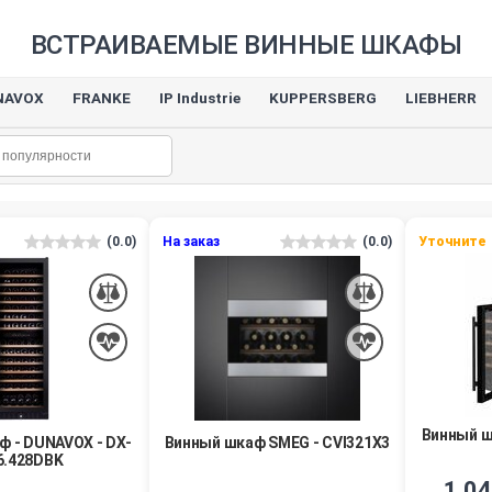
ВСТРАИВАЕМЫЕ ВИННЫЕ ШКАФЫ
NAVOX
FRANKE
IP Industrie
KUPPERSBERG
LIEBHERR
(0.0)
На заказ
(0.0)
Уточните
Винный ш
ф - DUNAVOX - DX-
Винный шкаф SMEG - CVI321X3
6.428DBK
1 04