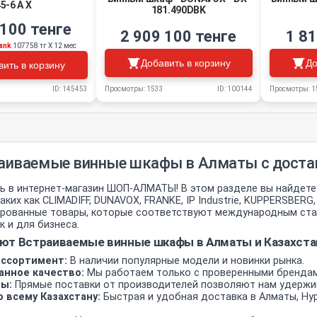
5-6 A X
181.490DBK
 100 тенге
2 909 100 тенге
1 81
ank
107758 тг Х 12 мес
Добавить в корзину
До
вить в корзину
Просмотры: 1533
ID: 100144
Просмотры: 1
ID: 145453
аиваемые винные шкафы в Алматы с достав
 в интернет-магазин ШОП-АЛМАТЫ! В этом разделе вы найдет
аких как CLIMADIFF, DUNAVOX, FRANKE, IP Industrie, KUPPERSBERG
рованные товары, которые соответствуют международным стан
к и для бизнеса.
ют Встраиваемые винные шкафы в Алматы и Казахста
ссортимент:
В наличии популярные модели и новинки рынка.
анное качество:
Мы работаем только с проверенными бренда
ы:
Прямые поставки от производителей позволяют нам удержи
 всему Казахстану:
Быстрая и удобная доставка в Алматы, Нур