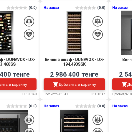
(0.0)
На заказ
(0.0)
На заказ
ф - DUNAVOX - DX-
Винный шкаф - DUNAVOX - DX-
Винн
3.468SS
194.490SSK
 400 тенге
2 986 400 тенге
2 54
вить в корзину
Добавить в корзину
До
ID: 100140
Просмотры: 1841
ID: 100147
Просмотры: 1
(0.0)
На заказ
(0.0)
На заказ