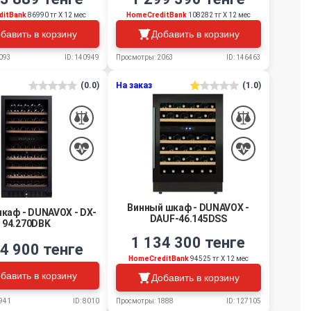
ditBank
86990 тг Х 12 мес
HomeCreditBank
108282 тг Х 12 мес
бавить в корзину
Добавить в корзину
093
ID: 140949
Просмотры: 2063
ID: 146463
(0.0)
На заказ
(1.0)
Винный шкаф - DUNAVOX -
каф - DUNAVOX - DX-
DAUF-46.145DSS
94.270DBK
1 134 300 тенге
4 900 тенге
HomeCreditBank
94525 тг Х 12 мес
бавить в корзину
Добавить в корзину
941
ID: 8010
Просмотры: 1888
ID: 127105