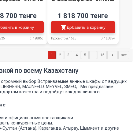
8 700 тенге
1 818 700 тенге
бавить в корзину
Добавить в корзину
525
ID: 128853
Просмотры: 1525
ID: 128854
1
2
3
4
5
...
15
все
кой по всему Казахстану
е огромный выбор Встраиваемые винные шкафы от ведущих
, LIEBHERR, MAUNFELD, MEYVEL, SMEG, . Мы предлагаем
дартам качества и подойдут как для личного
не
ми и официальными поставщиками.
вать конкурентные цены.
-Султан (Астана), Караганда, Атырау, Шымкент и другие