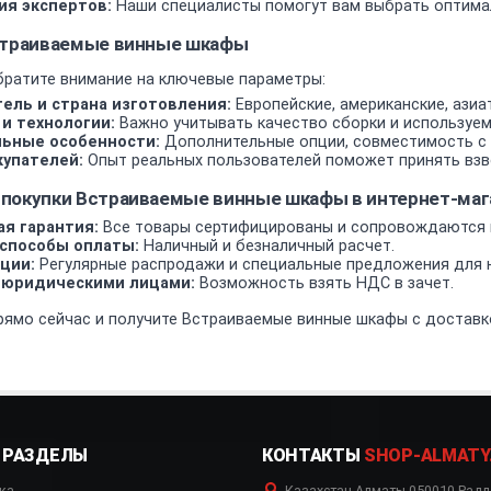
ия экспертов:
Наши специалисты помогут вам выбрать оптима
страиваемые винные шкафы
братите внимание на ключевые параметры:
ель и страна изготовления:
Европейские, американские, азиа
и технологии:
Важно учитывать качество сборки и используе
ьные особенности:
Дополнительные опции, совместимость с 
упателей:
Опыт реальных пользователей поможет принять взв
покупки Встраиваемые винные шкафы в интернет-м
я гарантия:
Все товары сертифицированы и сопровождаются 
способы оплаты:
Наличный и безналичный расчет.
ции:
Регулярные распродажи и специальные предложения для н
 юридическими лицами:
Возможность взять НДС в зачет.
рямо сейчас и получите Встраиваемые винные шкафы с доставко
РАЗДЕЛЫ
КОНТАКТЫ
SHOP-ALMATY
ка
Казахстан
,
Алматы
,
050010
,
Радл