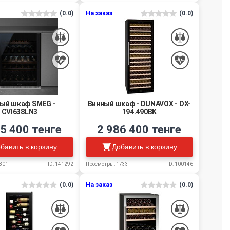
(0.0)
На заказ
(0.0)
ый шкаф SMEG -
Винный шкаф - DUNAVOX - DX-
CVI638LN3
194.490BK
5 400 тенге
2 986 400 тенге
бавить в корзину
Добавить в корзину
801
ID: 141292
Просмотры: 1733
ID: 100146
(0.0)
На заказ
(0.0)