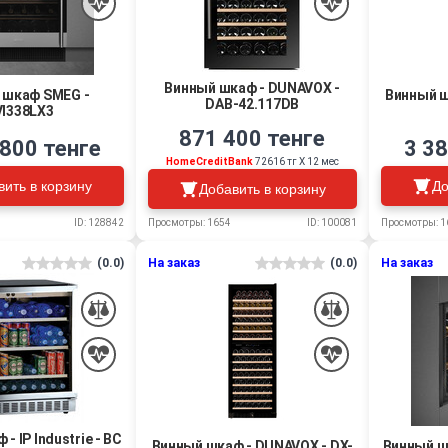
Винный шкаф - DUNAVOX -
 шкаф SMEG -
Винный ш
DAB-42.117DB
I338LX3
871 400 тенге
 800 тенге
3 38
HomeCreditBank
72616 тг Х 12 мес
вить в корзину
До
Добавить в корзину
ID: 128842
Просмотры: 1
Просмотры: 1654
ID: 100081
(0.0)
На заказ
(0.0)
На заказ
- IP Industrie - BC
Винный шкаф - DUNAVOX - DX-
Винный ш