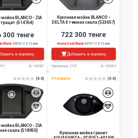
Кухонная мойка BLANCO -
 мойка BLANCO - ZIA
DELTA II темная скала (523657)
нтрацит (514764)
722 300 тенге
 300 тенге
HomeCreditBank
60191 тг Х 12 мес
ditBank
20525 тг Х 12 мес
Добавить в корзину
бавить в корзину
791
ID: 102057
Просмотры: 2707
ID: 102030
(0.0)
Уточните
(0.0)
 мойка BLANCO - ZIA
ная скала (518950)
Кухонная мойка гранит
AQUASANITA - SCP151-601AW