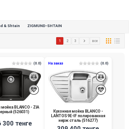
d & Shtain
ZIGMUND-SHTAIN
1
2
3
все
(0.0)
На заказ
(0.0)
 мойка BLANCO - ZIA
Кухонная мойка BLANCO -
черный (526031)
LANTOS 9E-IF полированная
нерж сталь (516277)
 300 тенге
309 400 тенге