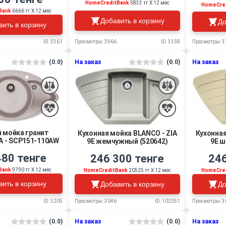
HomeCreditBank
5833 тг Х 12 мес
HomeCre
Bank
6666 тг Х 12 мес
Добавить в корзину
До
вить в корзину
Просмотры: 3966
ID: 3358
Просмотры: 3
ID: 3361
(0.0)
На заказ
(0.0)
На заказ
я мойка гранит
Кухонная мойка BLANCO - ZIA
Кухонная
 - SCP151-110AW
9E жемчужный (520642)
9E ш
480 тенге
246 300 тенге
246
Bank
9790 тг Х 12 мес
HomeCreditBank
20525 тг Х 12 мес
HomeCre
вить в корзину
Добавить в корзину
До
ID: 3205
Просмотры: 3046
ID: 102051
Просмотры: 3
(0.0)
На заказ
(0.0)
На заказ