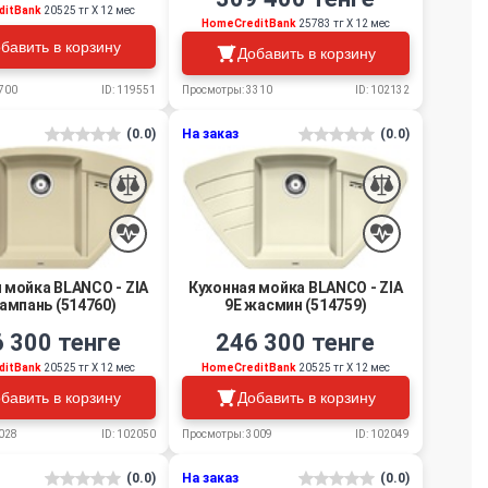
ditBank
20525 тг Х 12 мес
HomeCreditBank
25783 тг Х 12 мес
бавить в корзину
Добавить в корзину
Просмотры: 3310
ID: 102132
700
ID: 119551
(0.0)
На заказ
(0.0)
 мойка BLANCO - ZIA
Кухонная мойка BLANCO - ZIA
ампань (514760)
9E жасмин (514759)
 300 тенге
246 300 тенге
ditBank
20525 тг Х 12 мес
HomeCreditBank
20525 тг Х 12 мес
бавить в корзину
Добавить в корзину
028
ID: 102050
Просмотры: 3009
ID: 102049
(0.0)
На заказ
(0.0)