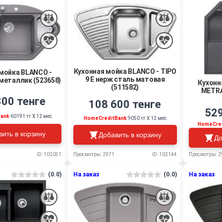
Кухонная мойка BLANCO - TIPO
мойка BLANCO -
9 E нерж сталь матовая
юметаллик (523658)
Кухонн
(511582)
METRA
300 тенге
108 600 тенге
529
Bank
60191 тг Х 12 мес
HomeCreditBank
9050 тг Х 12 мес
HomeCre
вить в корзину
Добавить в корзину
До
Просмотры: 2971
ID: 102144
ID: 102031
Просмотры: 2
(0.0)
На заказ
(0.0)
На заказ