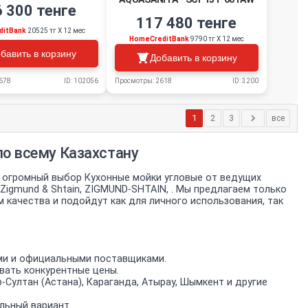
 300 тенге
117 480 тенге
ditBank
20525 тг Х 12 мес
HomeCreditBank
9790 тг Х 12 мес
бавить в корзину
Добавить в корзину
678
ID: 102056
Просмотры: 2618
ID: 3200
1
2
3
все
по всему Казахстану
 огромный выбор Кухонные мойки угловые от ведущих
 Zigmund & Shtain, ZIGMUND-SHTAIN, . Мы предлагаем только
ачества и подойдут как для личного использования, так
ми и официальными поставщиками.
вать конкурентные цены.
-Султан (Астана), Караганда, Атырау, Шымкент и другие
льный вариант.