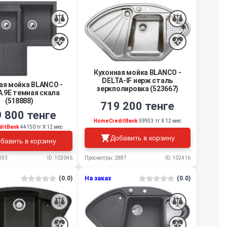
Кухонная мойка BLANCO -
DELTA-IF нерж сталь
ая мойка BLANCO -
зеркполировка (523667)
 9Е темная скала
(518888)
719 200 тенге
 800 тенге
HomeCreditBank
59933 тг Х 12 мес
ditBank
44150 тг Х 12 мес
Добавить в корзину
бавить в корзину
Просмотры: 2887
ID: 102416
933
ID: 102046
(0.0)
На заказ
(0.0)