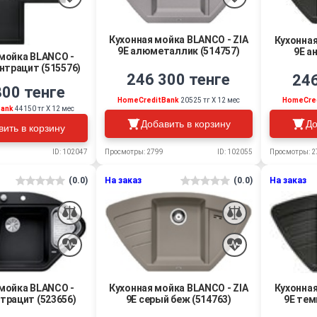
Кухонная мойка BLANCO - ZIA
Кухонная
9E алюметаллик (514757)
9E а
мойка BLANCO -
нтрацит (515576)
246 300 тенге
246
800 тенге
HomeCreditBank
20525 тг Х 12 мес
HomeCre
Bank
44150 тг Х 12 мес
Добавить в корзину
До
вить в корзину
Просмотры: 2799
ID: 102055
Просмотры: 2
ID: 102047
(0.0)
На заказ
(0.0)
На заказ
мойка BLANCO -
Кухонная мойка BLANCO - ZIA
Кухонная
нтрацит (523656)
9E серый беж (514763)
9E тем