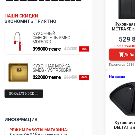
НАШИ СКИДКИ
ЭКОНОМИТЬ ПРИЯТНО!
Кухонная 
METRA 9Е а
КУХОННЫЙ
СМЕСИТЕЛЬ SMEG -
529 
MDF50RD
HomeCredit
395000
тенге
474000
-16%
Доба
Просмотры: 2814
КУХОННАЯ МОЙКА
SMEG - VSTR50BRX
222000
тенге
На заказ
266400
-16%
ПОКАЗАТЬ ВСЕ
ИНФОРМАЦИЯ
Кухонная 
DELTA II а
РЕЖИМ РАБОТЫ МАГАЗИНА:
Заказы ОНЛАЙН принимаются