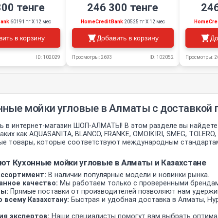
300 тенге
246 300 тенге
246
Bank
60191 тг Х 12 мес
HomeCreditBank
20525 тг Х 12 мес
HomeCre
вить в корзину
Добавить в корзину
До
ID: 102029
Просмотры: 2693
ID: 102052
Просмотры: 2
нные мойки угловые в Алматы с доставкой 
 в интернет-магазин ШОП-АЛМАТЫ! В этом разделе вы найдете
аких как AQUASANITA, BLANCO, FRANKE, OMOIKIRI, SMEG, TOLERO,
е товары, которые соответствуют международным стандартам к
ют Кухонные мойки угловые в Алматы и Казахстане
ссортимент:
В наличии популярные модели и новинки рынка.
анное качество:
Мы работаем только с проверенными бренда
ы:
Прямые поставки от производителей позволяют нам удержи
 всему Казахстану:
Быстрая и удобная доставка в Алматы, Нур
ия экспертов:
Наши специалисты помогут вам выбрать оптима