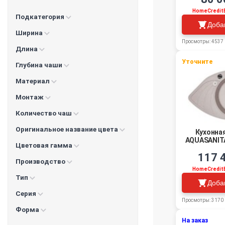
HomeCredit
Подкатегория
Доба
Ширина
Просмотры: 4537
Длина
Уточните
Глубина чаши
Материал
Монтаж
Количество чаш
Оригинальное название цвета
Кухонна
AQUASANITA
Цветовая гамма
117 
Производство
HomeCredit
Тип
Доба
Серия
Просмотры: 3170
Форма
На заказ