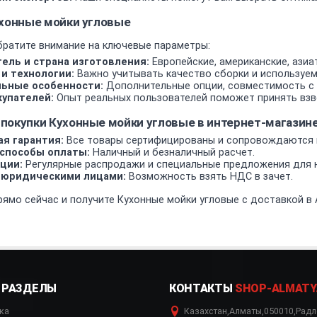
ухонные мойки угловые
братите внимание на ключевые параметры:
ель и страна изготовления:
Европейские, американские, азиа
и технологии:
Важно учитывать качество сборки и используе
ьные особенности:
Дополнительные опции, совместимость с 
упателей:
Опыт реальных пользователей поможет принять взв
покупки Кухонные мойки угловые в интернет-магаз
я гарантия:
Все товары сертифицированы и сопровождаются 
способы оплаты:
Наличный и безналичный расчет.
ции:
Регулярные распродажи и специальные предложения для н
 юридическими лицами:
Возможность взять НДС в зачет.
ямо сейчас и получите Кухонные мойки угловые с доставкой в 
РАЗДЕЛЫ
КОНТАКТЫ
SHOP-ALMATY
ка
Казахстан
,
Алматы
,
050010
,
Радл