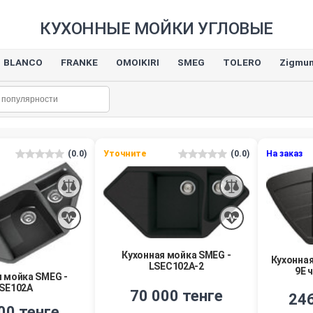
КУХОННЫЕ МОЙКИ УГЛОВЫЕ
BLANCO
FRANKE
OMOIKIRI
SMEG
TOLERO
Zigmun
(0.0)
Уточните
(0.0)
На заказ
Кухонная мойка SMEG -
Кухонная
LSEC102A-2
9E 
я мойка SMEG -
SE102A
70 000 тенге
246
00 тенге