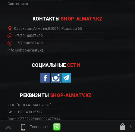
Сантехника
КОНТАКТЫ
SHOP-ALMATY.KZ
Казахстан
,
Алматы
,
050010
,
Радлова 65
+7(701)8007490
+7(708)8207490
info@shop-almaty.kz
СОЦИАЛЬНЫЕ
СЕТИ
РЕКВИЗИТЫ
SHOP-ALMATY.KZ
ТОО "ШОП-АЛМАТЫ.КЗ"
БИН: 190840012782
Счет: KZ79722S000002477934
Банк: АО «Kaspi Bank»
0
Позвонить
БИК: CASPKZKA
ждёт заказ