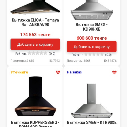
Вытяжка ELICA - Tamaya
Rail ANBR/A/90
Вытяжка SMEG -
KD90HXE
174 563 тенге
600 600 тенге
Добавить в корзину
Добавить в корзину
Рейтинг:
(0.0)
Рейтинг:
(0.0)
Просмотры: 3615
ID: 7913
Просмотры: 3565
ID: 31576
Уточните
На заказ
Вытяжка KUPPERSBERG -
Вытяжка SMEG - KTR90XE