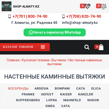
0
0
SHOP-ALMATY.KZ
+7(701) 800-74-90
+7(708) 820-74-90
Г. Алматы, ул. Радлова 65 info@shop-almaty.kz
Начать переписку WhatsApp
0
КАТАЛОГ ТОВАРОВ
Главная
›
Кухонная техника
›
Вытяжки
›
Настенные каминные
вытяжки
НАСТЕННЫЕ КАМИННЫЕ ВЫТЯЖКИ
ВСЕ БРЕНДЫ
ARDESIA
BOMPANI
CATA
ELICA
FRANKE
GEFEST
KAISER
KANZLER
KUPPERSBERG
LOFRA
MAUNFELD
NODOR
SMEG
СATA