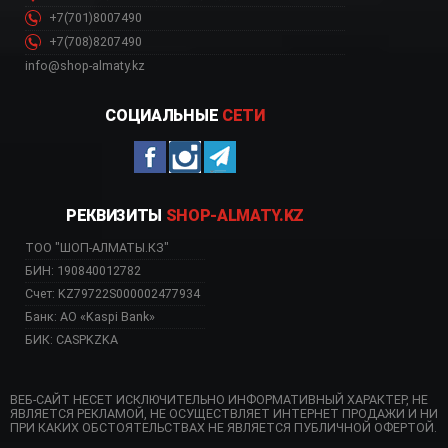
+7(701)8007490
+7(708)8207490
info@shop-almaty.kz
СОЦИАЛЬНЫЕ
СЕТИ
РЕКВИЗИТЫ
SHOP-ALMATY.KZ
ТОО "ШОП-АЛМАТЫ.КЗ"
БИН: 190840012782
Счет: KZ79722S000002477934
Банк: АО «Kaspi Bank»
БИК: CASPKZKA
ВЕБ-САЙТ НЕСЕТ ИСКЛЮЧИТЕЛЬНО ИНФОРМАТИВНЫЙ ХАРАКТЕР, НЕ
ЯВЛЯЕТСЯ РЕКЛАМОЙ, НЕ ОСУЩЕСТВЛЯЕТ ИНТЕРНЕТ ПРОДАЖИ И НИ
ПРИ КАКИХ ОБСТОЯТЕЛЬСТВАХ НЕ ЯВЛЯЕТСЯ ПУБЛИЧНОЙ ОФЕРТОЙ.