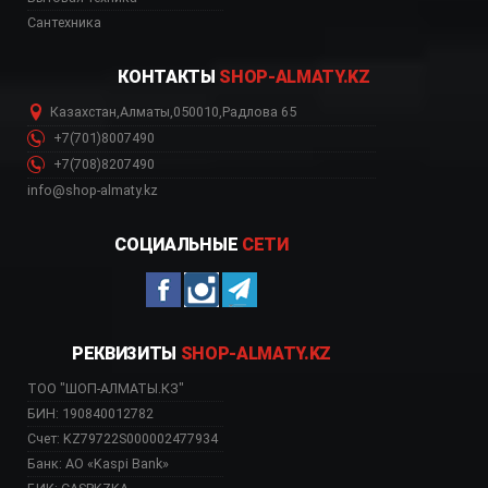
Сантехника
КОНТАКТЫ
SHOP-ALMATY.KZ
Казахстан
,
Алматы
,
050010
,
Радлова 65
+7(701)8007490
+7(708)8207490
info@shop-almaty.kz
СОЦИАЛЬНЫЕ
СЕТИ
РЕКВИЗИТЫ
SHOP-ALMATY.KZ
ТОО "ШОП-АЛМАТЫ.КЗ"
БИН: 190840012782
Счет: KZ79722S000002477934
Банк: АО «Kaspi Bank»