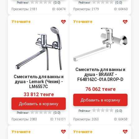
Рейтинг:
(0.0)
Рейтинг:
(0.0)
Просмотры: 2181
ID: 60474
Просмотры: 2179
ID: 60460
Уточните
Уточните
Смеситель для ванны и
душа - BRAVAT -
Смеситель для ванны и
F648162C-01A DROP-D
душа - Lemark (Чехия) -
LM6557C
76 062 тенге
33 812 тенге
Добавить в корзину
Добавить в корзину
Рейтинг:
(0.0)
Рейтинг:
(0.0)
Просмотры: 2053
ID: 60458
Просмотры: 2083
ID: 116131
Уточните
Уточните