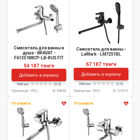
Смеситель для ванны и
Смеситель для ванны -
душа - BRAVAT -
LeMark - LM7251BL
F6135188CP-LB-RUS FIT
67 187 тенге
54 187 тенге
Добавить в корзину
Добавить в корзину
Рейтинг:
(0.0)
Рейтинг:
(0.0)
Просмотры: 1834
ID: 133412
Просмотры: 1932
ID: 60464
Уточните
Уточните