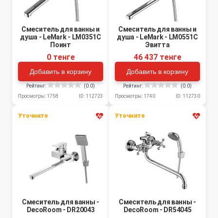
Смеситель для ванны и
Смеситель для ванны и
душа - LeMark - LM0351C
душа - LeMark - LM0551C
Поинт
Эвитта
0 тенге
46 437 тенге
Добавить в корзину
Добавить в корзину
Рейтинг:
(0.0)
Рейтинг:
(0.0)
Просмотры: 1758
ID: 112723
Просмотры: 1740
ID: 112730
Уточните
Уточните
Смеситель для ванны -
Смеситель для ванны -
DecoRoom - DR20043
DecoRoom - DR54045