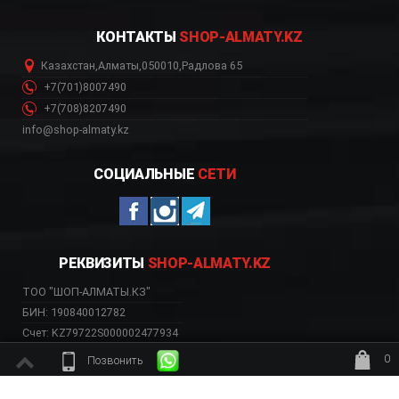
КОНТАКТЫ
SHOP-ALMATY.KZ
Казахстан
,
Алматы
,
050010
,
Радлова 65
+7(701)8007490
+7(708)8207490
info@shop-almaty.kz
СОЦИАЛЬНЫЕ
СЕТИ
РЕКВИЗИТЫ
SHOP-ALMATY.KZ
ТОО "ШОП-АЛМАТЫ.КЗ"
БИН: 190840012782
Счет: KZ79722S000002477934
Банк: АО «Kaspi Bank»
0
Позвонить
БИК: CASPKZKA
ждёт заказ