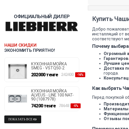
ОФИЦИАЛЬНЫЙ ДИЛЕР
Купить Чаши
Добро пожаловать
инсталляций от ве
соответствуют ме
НАШИ СКИДКИ
Почему выбираю
ЭКОНОМИТЬ ПРИЯТНО!
Огромный а
Гарантиров
Лучшие цен
КУХОННАЯ МОЙКА
SMEG - VSTQ50-2
Доставка по
города.
202000
тенге
242400
-16%
Консультац
Как выбрать Ча
КУХОННАЯ МОЙКА
ALVEUS - LINE 100 NAT-
Перед покупкой о
90 (1087978)
Производит
74200
тенге
78648
-5%
Материалы 
Функционал
Отзывы пок
ПОКАЗАТЬ ВСЕ
Преимущества 