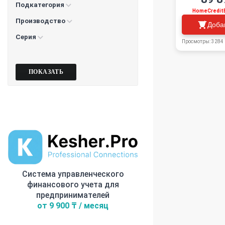
Подкатегория
HomeCredit
Производство
Доба
Серия
Просмотры: 3284
Система управленческого
финансового учета для
предпринимателей
от 9 900 ₸ / месяц