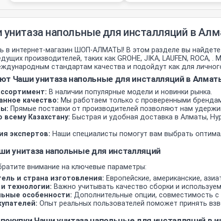
 унитаза напольные для инсталляций в Алм
 в интернет-магазин ШОП-АЛМАТЫ! В этом разделе вы найдете
дущих производителей, таких как GROHE, JIKA, LAUFEN, ROCA, 
ждународным стандартам качества и подойдут как для личного 
т Чаши унитаза напольные для инсталляций в Алматы
ссортимент:
В наличии популярные модели и новинки рынка.
анное качество:
Мы работаем только с проверенными бренда
ы:
Прямые поставки от производителей позволяют нам удержи
 всему Казахстану:
Быстрая и удобная доставка в Алматы, Нур
ия экспертов:
Наши специалисты помогут вам выбрать оптима
ши унитаза напольные для инсталляций
братите внимание на ключевые параметры:
ель и страна изготовления:
Европейские, американские, азиа
и технологии:
Важно учитывать качество сборки и используе
ьные особенности:
Дополнительные опции, совместимость с 
упателей:
Опыт реальных пользователей поможет принять взв
покупки Чаши унитаза напольные для инсталляций в