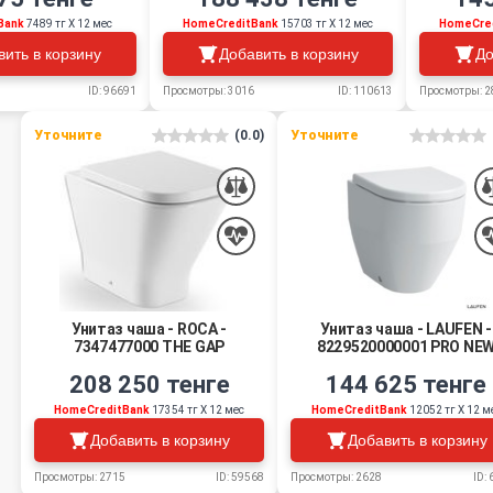
Bank
7489 тг Х 12 мес
HomeCreditBank
15703 тг Х 12 мес
HomeCre
вить в корзину
Добавить в корзину
До
ID: 96691
Просмотры: 3016
ID: 110613
Просмотры: 2
Уточните
(0.0)
Уточните
Унитаз чаша - ROCA -
Унитаз чаша - LAUFEN -
7347477000 THE GAP
8229520000001 PRO NE
208 250 тенге
144 625 тенге
HomeCreditBank
17354 тг Х 12 мес
HomeCreditBank
12052 тг Х 12 м
Добавить в корзину
Добавить в корзину
Просмотры: 2715
ID: 59568
Просмотры: 2628
ID: