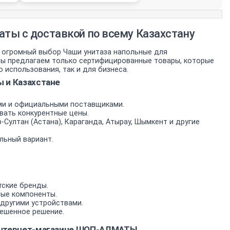
аты с доставкой по всему Казахстану
 огромный выбор Чаши унитаза напольные для
. Мы предлагаем только сертифицированные товары, которые
использования, так и для бизнеса.
 и Казахстане
ми и официальными поставщиками.
вать конкурентные цены.
-Султан (Астана), Караганда, Атырау, Шымкент и другие
льный вариант.
тские бренды.
мые компоненты.
другими устройствами.
ешенное решение.
 интернет-магазине ШОП-АЛМАТЫ