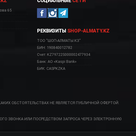
.KZ
СОЦИАЛЬНЫЕ
СЕТИ
ова 65
РЕКВИЗИТЫ
SHOP-ALMATY.KZ
ТОО "ШОП-АЛМАТЫ.КЗ"
БИН: 190840012782
Счет: KZ79722S000002477934
Банк: АО «Kaspi Bank»
БИК: CASPKZKA
КАКИХ ОБСТОЯТЕЛЬСТВАХ НЕ ЯВЛЯЕТСЯ ПУБЛИЧНОЙ ОФЕРТОЙ.
ОГО ЗВОНКА ИЛИ ПОСРЕДСТВОМ ЗАПРОСА ЧЕРЕЗ ЭЛЕКТРОННУЮ