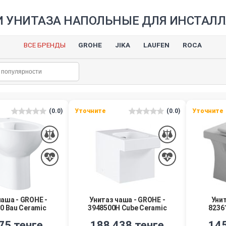
 УНИТАЗА НАПОЛЬНЫЕ ДЛЯ ИНСТАЛ
ВСЕ БРЕНДЫ
GROHE
JIKA
LAUFEN
ROCA
(0.0)
Уточните
(0.0)
Уточните
чаша - GROHE -
Унитаз чаша - GROHE -
Унит
0 Bau Ceramic
3948500H Cube Ceramic
8236
75 тенге
188 438 тенге
145