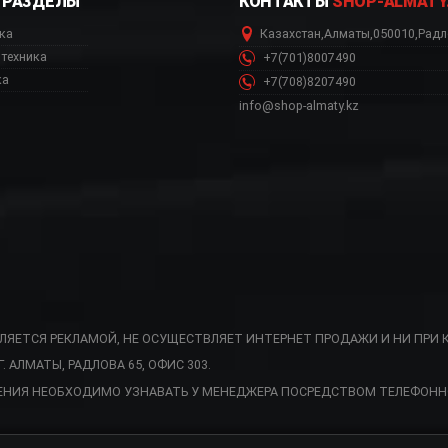
РАЗДЕЛЫ
КОНТАКТЫ
SHOP-ALMATY
ка
Казахстан
,
Алматы
,
050010
,
Радл
техника
+7(701)8007490
ка
+7(708)8207490
info@shop-almaty.kz
ВЛЯЕТСЯ РЕКЛАМОЙ, НЕ ОСУЩЕСТВЛЯЕТ ИНТЕРНЕТ ПРОДАЖИ И НИ ПРИ 
АЛМАТЫ, РАДЛОВА 65, ОФИС 303.
ЕНИЯ НЕОБХОДИМО УЗНАВАТЬ У МЕНЕДЖЕРА ПОСРЕДСТВОМ ТЕЛЕФОНН