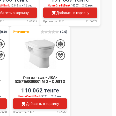
ditBank
12145 тг Х 12 мес
HomeCreditBank
14307 тг Х 12 мес
бавить в корзину
Добавить в корзину
830
ID: 66585
Просмотры: 2751
ID: 66672
(0.0)
Уточните
(0.0)
Унитаз чаша - JIKA -
W
8257160000001 MIO + CUBITO
110 062 тенге
ес
HomeCreditBank
9171 тг Х 12 мес
Добавить в корзину
 66680
Просмотры: 1461
ID: 66566