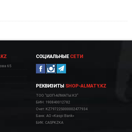
.KZ
СОЦИАЛЬНЫЕ
СЕТИ
ова 65
РЕКВИЗИТЫ
SHOP-ALMATY.KZ
ТОО "ШОП-АЛМАТЫ.КЗ"
БИН: 190840012782
Счет: KZ79722S000002477934
Банк: АО «Kaspi Bank»
БИК: CASPKZKA