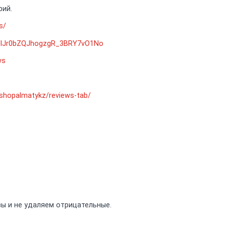
рий.
s/
d=ChIJr0bZQJhogzgR_3BRY7vO1No
ws
/shopalmatykz/reviews-tab/
вы и не удаляем отрицательные.