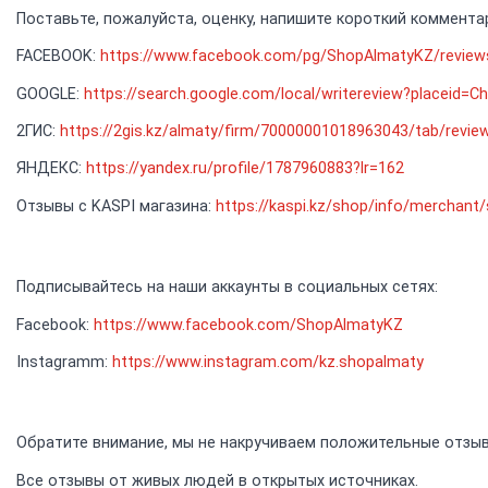
Поставьте, пожалуйста, оценку, напишите короткий коммента
FACEBOOK:
https://www.facebook.com/pg/ShopAlmatyKZ/review
GOOGLE:
https://search.google.com/local/writereview?placei
2ГИС:
https://2gis.kz/almaty/firm/70000001018963043/tab/revie
ЯНДЕКС:
https://yandex.ru/profile/1787960883?lr=162
Отзывы с KASPI магазина:
https://kaspi.kz/shop/info/merchant
Подписывайтесь на наши аккаунты в социальных сетях:
Facebook:
https://www.facebook.com/ShopAlmatyKZ
Instagramm:
https://www.instagram.com/kz.shopalmaty
Обратите внимание, мы не накручиваем положительные отзы
Все отзывы от живых людей в открытых источниках.