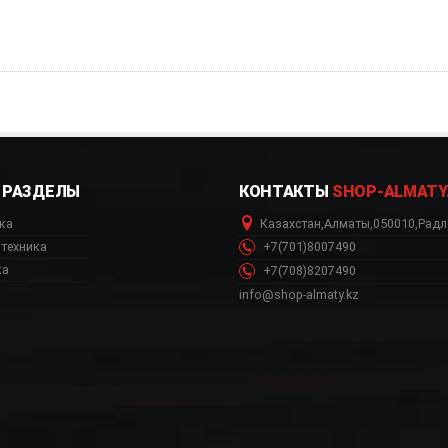
РАЗДЕЛЫ
КОНТАКТЫ
SHOP-ALMATY
ка
Казахстан
,
Алматы
,
050010
,
Радл
техника
+7(701)8007490
ка
+7(708)8207490
info@shop-almaty.kz