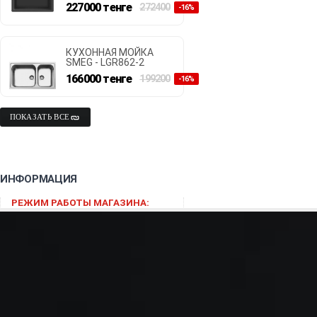
227000
тенге
272400
-16%
КУХОННАЯ МОЙКА
SMEG - LGR862-2
166000
тенге
199200
-16%
ПОКАЗАТЬ ВСЕ
ИНФОРМАЦИЯ
РЕЖИМ РАБОТЫ МАГАЗИНА:
Заказы ОНЛАЙН принимаются
круглосуточно.
РЕЖИМ РАБОТЫ
КОНСУЛЬТАНТОВ:
Пн-Пт: 9:00-18:00
Сб, Вс: Выходной
При заказе до 12:00, возможна
доставка по городу в день заказа!