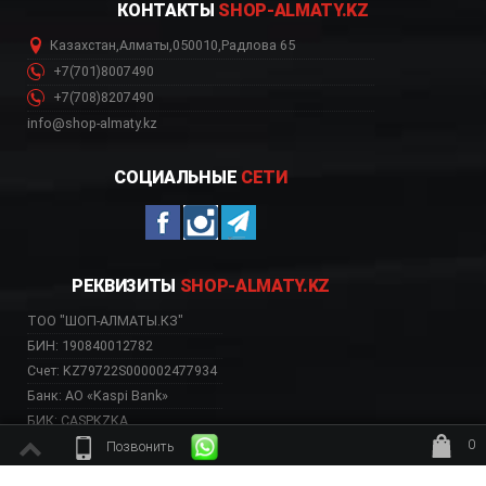
КОНТАКТЫ
SHOP-ALMATY.KZ
Казахстан
,
Алматы
,
050010
,
Радлова 65
+7(701)8007490
+7(708)8207490
info@shop-almaty.kz
СОЦИАЛЬНЫЕ
СЕТИ
РЕКВИЗИТЫ
SHOP-ALMATY.KZ
ТОО "ШОП-АЛМАТЫ.КЗ"
БИН: 190840012782
Счет: KZ79722S000002477934
Банк: АО «Kaspi Bank»
БИК: CASPKZKA
0
Позвонить
ждёт заказ
ВЕБ-САЙТ НЕСЕТ ИСКЛЮЧИТЕЛЬНО ИНФОРМАТИВНЫЙ ХАРАКТЕР, НЕ