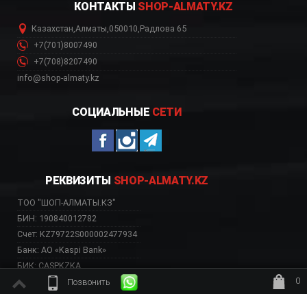
КОНТАКТЫ
SHOP-ALMATY.KZ
Казахстан
,
Алматы
,
050010
,
Радлова 65
+7(701)8007490
+7(708)8207490
info@shop-almaty.kz
СОЦИАЛЬНЫЕ
СЕТИ
РЕКВИЗИТЫ
SHOP-ALMATY.KZ
ТОО "ШОП-АЛМАТЫ.КЗ"
БИН: 190840012782
Счет: KZ79722S000002477934
Банк: АО «Kaspi Bank»
БИК: CASPKZKA
0
Позвонить
ждёт заказ
ВЕБ-САЙТ НЕСЕТ ИСКЛЮЧИТЕЛЬНО ИНФОРМАТИВНЫЙ ХАРАКТЕР, НЕ