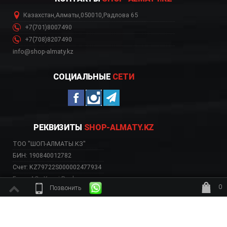
Казахстан
,
Алматы
,
050010
,
Радлова 65
+7(701)8007490
+7(708)8207490
info@shop-almaty.kz
СОЦИАЛЬНЫЕ
СЕТИ
РЕКВИЗИТЫ
SHOP-ALMATY.KZ
ТОО "ШОП-АЛМАТЫ.КЗ"
БИН: 190840012782
Счет: KZ79722S000002477934
Банк: АО «Kaspi Bank»
0
Позвонить
БИК: CASPKZKA
ждёт заказ
ВЕБ-САЙТ НЕСЕТ ИСКЛЮЧИТЕЛЬНО ИНФОРМАТИВНЫЙ ХАРАКТЕР, НЕ