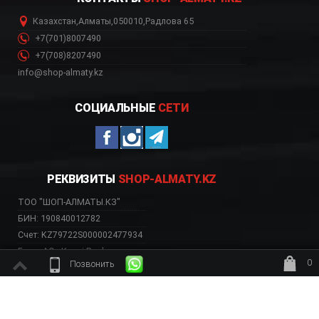
Казахстан
,
Алматы
,
050010
,
Радлова 65
+7(701)8007490
+7(708)8207490
info@shop-almaty.kz
СОЦИАЛЬНЫЕ
СЕТИ
РЕКВИЗИТЫ
SHOP-ALMATY.KZ
ТОО "ШОП-АЛМАТЫ.КЗ"
БИН: 190840012782
Счет: KZ79722S000002477934
Банк: АО «Kaspi Bank»
0
Позвонить
БИК: CASPKZKA
ждёт заказ
ВЕБ-САЙТ НЕСЕТ ИСКЛЮЧИТЕЛЬНО ИНФОРМАТИВНЫЙ ХАРАКТЕР, НЕ