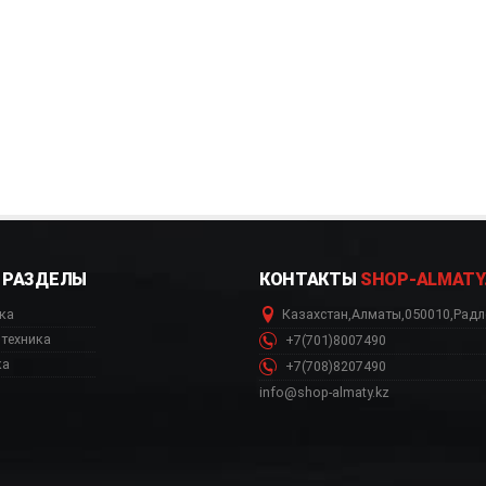
РАЗДЕЛЫ
КОНТАКТЫ
SHOP-ALMATY
ка
Казахстан
,
Алматы
,
050010
,
Радл
техника
+7(701)8007490
ка
+7(708)8207490
info@shop-almaty.kz