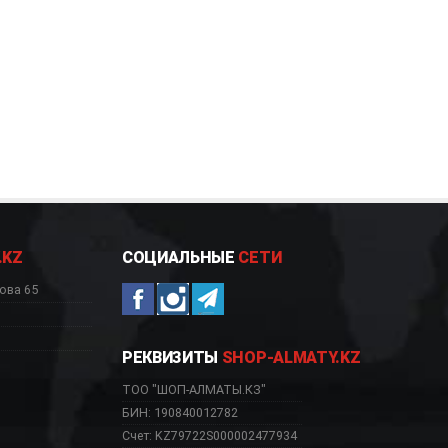
.KZ
СОЦИАЛЬНЫЕ
СЕТИ
ова 65
РЕКВИЗИТЫ
SHOP-ALMATY.KZ
ТОО "ШОП-АЛМАТЫ.КЗ"
БИН: 190840012782
Счет: KZ79722S000002477934