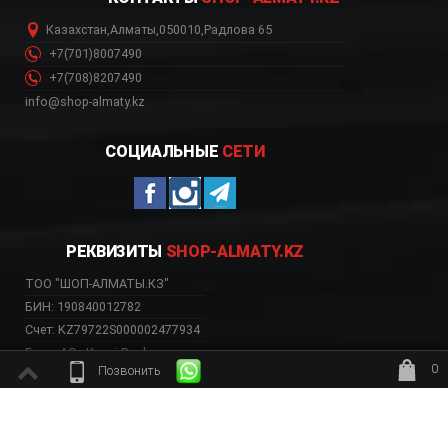
Казахстан
,
Алматы
,
050010
,
Радлова 65
+7(701)8007490
+7(708)8207490
info@shop-almaty.kz
СОЦИАЛЬНЫЕ
СЕТИ
РЕКВИЗИТЫ
SHOP-ALMATY.KZ
ТОО "ШОП-АЛМАТЫ.КЗ"
БИН: 190840012782
Счет: KZ79722S000002477934
Банк: АО «Kaspi Bank»
0
Позвонить
БИК: CASPKZKA
ждёт заказ
ВЕБ-САЙТ НЕСЕТ ИСКЛЮЧИТЕЛЬНО ИНФОРМАТИВНЫЙ ХАРАКТЕР, НЕ