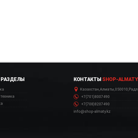
РАЗДЕЛЫ
КОНТАКТЫ
SHOP-ALMATY
ка
Казахстан
,
Алматы
,
050010
,
Радл
техника
+7(701)8007490
ка
+7(708)8207490
info@shop-almaty.kz