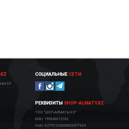
.KZ
СОЦИАЛЬНЫЕ
СЕТИ
ова 65
РЕКВИЗИТЫ
SHOP-ALMATY.KZ
ТОО "ШОП-АЛМАТЫ.КЗ"
БИН: 190840012782
Счет: KZ79722S000002477934