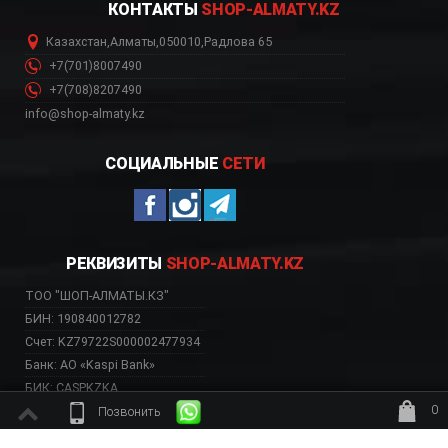
КОНТАКТЫ
SHOP-ALMATY.KZ
Казахстан
,
Алматы
,
050010
,
Радлова 65
+7(701)8007490
+7(708)8207490
info@shop-almaty.kz
СОЦИАЛЬНЫЕ
СЕТИ
РЕКВИЗИТЫ
SHOP-ALMATY.KZ
ТОО "ШОП-АЛМАТЫ.КЗ"
БИН: 190840012782
Счет: KZ79722S000002477934
Банк: АО «Kaspi Bank»
БИК: CASPKZKA
0
Позвонить
ждёт заказ
ВЕБ-САЙТ НЕСЕТ ИСКЛЮЧИТЕЛЬНО ИНФОРМАТИВНЫЙ ХАРАКТЕР, НЕ