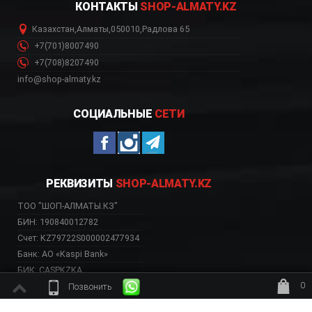
КОНТАКТЫ
SHOP-ALMATY.KZ
Казахстан
,
Алматы
,
050010
,
Радлова 65
+7(701)8007490
+7(708)8207490
info@shop-almaty.kz
СОЦИАЛЬНЫЕ
СЕТИ
РЕКВИЗИТЫ
SHOP-ALMATY.KZ
ТОО "ШОП-АЛМАТЫ.КЗ"
БИН: 190840012782
Счет: KZ79722S000002477934
Банк: АО «Kaspi Bank»
БИК: CASPKZKA
0
Позвонить
ждёт заказ
ВЕБ-САЙТ НЕСЕТ ИСКЛЮЧИТЕЛЬНО ИНФОРМАТИВНЫЙ ХАРАКТЕР, НЕ