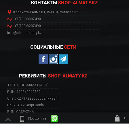
КОНТАКТЫ
SHOP-ALMATY.KZ
Казахстан
,
Алматы
,
050010
,
Радлова 65
+7(701)8007490
+7(708)8207490
info@shop-almaty.kz
СОЦИАЛЬНЫЕ
СЕТИ
РЕКВИЗИТЫ
SHOP-ALMATY.KZ
ТОО "ШОП-АЛМАТЫ.КЗ"
БИН: 190840012782
Счет: KZ79722S000002477934
Банк: АО «Kaspi Bank»
БИК: CASPKZKA
0
Позвонить
ждёт заказ
ВЕБ-САЙТ НЕСЕТ ИСКЛЮЧИТЕЛЬНО ИНФОРМАТИВНЫЙ ХАРАКТЕР, НЕ