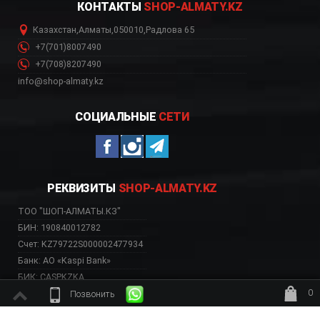
КОНТАКТЫ
SHOP-ALMATY.KZ
Казахстан
,
Алматы
,
050010
,
Радлова 65
+7(701)8007490
+7(708)8207490
info@shop-almaty.kz
СОЦИАЛЬНЫЕ
СЕТИ
РЕКВИЗИТЫ
SHOP-ALMATY.KZ
ТОО "ШОП-АЛМАТЫ.КЗ"
БИН: 190840012782
Счет: KZ79722S000002477934
Банк: АО «Kaspi Bank»
БИК: CASPKZKA
0
Позвонить
ждёт заказ
ВЕБ-САЙТ НЕСЕТ ИСКЛЮЧИТЕЛЬНО ИНФОРМАТИВНЫЙ ХАРАКТЕР, НЕ