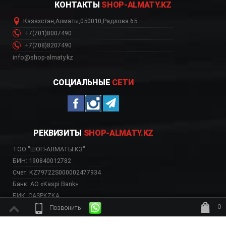
КОНТАКТЫ
SHOP-ALMATY.KZ
Казахстан
,
Алматы
,
050010
,
Радлова 65
+7(701)8007490
+7(708)8207490
info@shop-almaty.kz
СОЦИАЛЬНЫЕ
СЕТИ
РЕКВИЗИТЫ
SHOP-ALMATY.KZ
ТОО "ШОП-АЛМАТЫ.КЗ"
БИН: 190840012782
Счет: KZ79722S000002477934
Банк: АО «Kaspi Bank»
БИК: CASPKZKA
0
Позвонить
ждёт заказ
ВЕБ-САЙТ НЕСЕТ ИСКЛЮЧИТЕЛЬНО ИНФОРМАТИВНЫЙ ХАРАКТЕР, НЕ