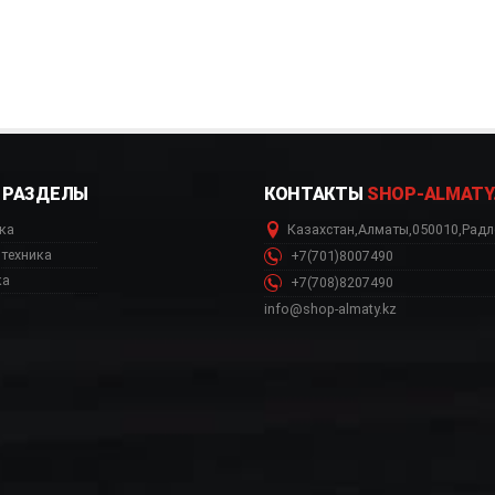
РАЗДЕЛЫ
КОНТАКТЫ
SHOP-ALMATY
ка
Казахстан
,
Алматы
,
050010
,
Радл
техника
+7(701)8007490
ка
+7(708)8207490
info@shop-almaty.kz