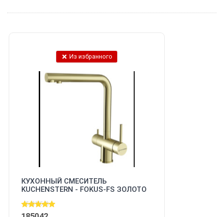
Из избранного
КУХОННЫЙ СМЕСИТЕЛЬ
KUCHENSTERN - FOKUS-FS ЗОЛОТО
401GL40 (KS-800214)
(5.0)
1
(5.0)
185042