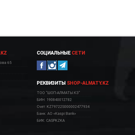
.KZ
СОЦИАЛЬНЫЕ
СЕТИ
ова 65
РЕКВИЗИТЫ
SHOP-ALMATY.KZ
ТОО "ШОП-АЛМАТЫ.КЗ"
БИН: 190840012782
Счет: KZ79722S000002477934
Банк: АО «Kaspi Bank»
БИК: CASPKZKA