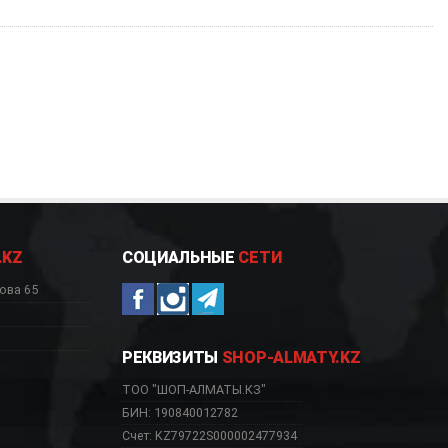
.KZ
СОЦИАЛЬНЫЕ
СЕТИ
ова 65
РЕКВИЗИТЫ
SHOP-ALMATY.KZ
ТОО "ШОП-АЛМАТЫ.КЗ"
БИН: 190840012782
Счет: KZ79722S000002477934