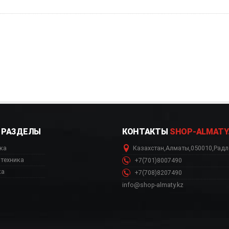
РАЗДЕЛЫ
КОНТАКТЫ
SHOP-ALMATY
ка
Казахстан
,
Алматы
,
050010
,
Радл
техника
+7(701)8007490
ка
+7(708)8207490
info@shop-almaty.kz