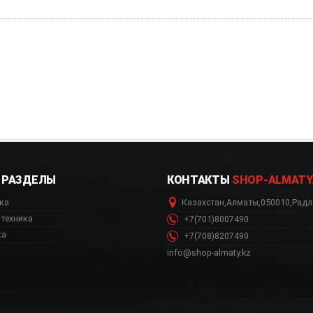
РАЗДЕЛЫ
КОНТАКТЫ
SHOP-ALMATY
ка
Казахстан
,
Алматы
,
050010
,
Радл
техника
+7(701)8007490
ка
+7(708)8207490
info@shop-almaty.kz