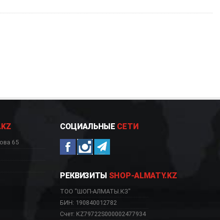
.KZ
СОЦИАЛЬНЫЕ
СЕТИ
ова 65
РЕКВИЗИТЫ
SHOP-ALMATY.KZ
ТОО "ШОП-АЛМАТЫ.КЗ"
БИН: 190840012782
Счет: KZ79722S000002477934