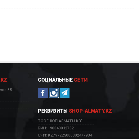
.KZ
СОЦИАЛЬНЫЕ
СЕТИ
ова 65
РЕКВИЗИТЫ
SHOP-ALMATY.KZ
ТОО "ШОП-АЛМАТЫ.КЗ"
БИН: 190840012782
Счет: KZ79722S000002477934