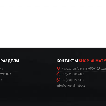
РАЗДЕЛЫ
КОНТАКТЫ
SHOP-ALMATY
ка
Казахстан
,
Алматы
,
050010
,
Радл
техника
+7(701)8007490
ка
+7(708)8207490
info@shop-almaty.kz