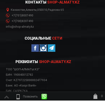
КОНТАКТЫ
SHOP-ALMATY.KZ
Казахстан
,
Алматы
,
050010
,
Радлова 65
+7(701)8007490
+7(708)8207490
info@shop-almaty.kz
СОЦИАЛЬНЫЕ
СЕТИ
РЕКВИЗИТЫ
SHOP-ALMATY.KZ
ТОО "ШОП-АЛМАТЫ.КЗ"
БИН: 190840012782
Счет: KZ79722S000002477934
Банк: АО «Kaspi Bank»
БИК: CASPKZKA
0
Позвонить
ждёт заказ
ВЕБ-САЙТ НЕСЕТ ИСКЛЮЧИТЕЛЬНО ИНФОРМАТИВНЫЙ ХАРАКТЕР, НЕ