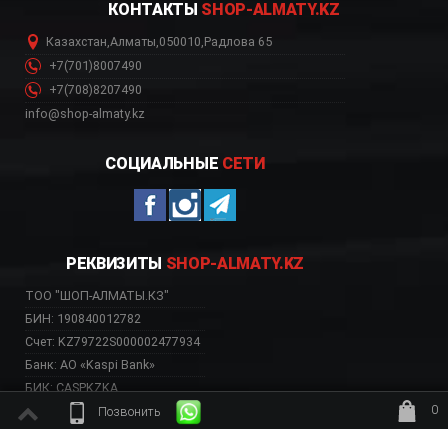
КОНТАКТЫ
SHOP-ALMATY.KZ
Казахстан
,
Алматы
,
050010
,
Радлова 65
+7(701)8007490
+7(708)8207490
info@shop-almaty.kz
СОЦИАЛЬНЫЕ
СЕТИ
РЕКВИЗИТЫ
SHOP-ALMATY.KZ
ТОО "ШОП-АЛМАТЫ.КЗ"
БИН: 190840012782
Счет: KZ79722S000002477934
Банк: АО «Kaspi Bank»
БИК: CASPKZKA
0
Позвонить
ждёт заказ
ВЕБ-САЙТ НЕСЕТ ИСКЛЮЧИТЕЛЬНО ИНФОРМАТИВНЫЙ ХАРАКТЕР, НЕ