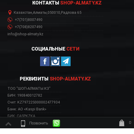
КОНТАКТЫ
SHOP-ALMATY.KZ
Казахстан
,
Алматы
,
050010
,
Радлова 65
+7(701)8007490
+7(708)8207490
info@shop-almaty.kz
СОЦИАЛЬНЫЕ
СЕТИ
РЕКВИЗИТЫ
SHOP-ALMATY.KZ
ТОО "ШОП-АЛМАТЫ.КЗ"
БИН: 190840012782
Счет: KZ79722S000002477934
Банк: АО «Kaspi Bank»
БИК: CASPKZKA
0
Позвонить
ждёт заказ
ВЕБ-САЙТ НЕСЕТ ИСКЛЮЧИТЕЛЬНО ИНФОРМАТИВНЫЙ ХАРАКТЕР, НЕ