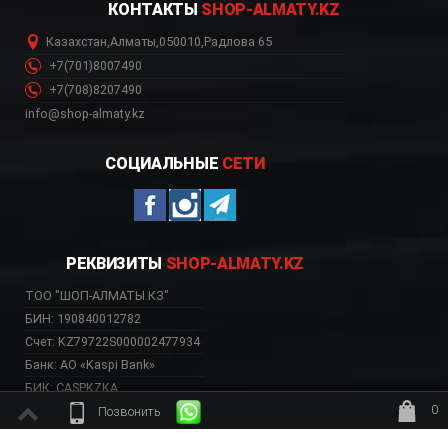
КОНТАКТЫ
SHOP-ALMATY.KZ
Казахстан
,
Алматы
,
050010
,
Радлова 65
+7(701)8007490
+7(708)8207490
info@shop-almaty.kz
СОЦИАЛЬНЫЕ
СЕТИ
РЕКВИЗИТЫ
SHOP-ALMATY.KZ
ТОО "ШОП-АЛМАТЫ.КЗ"
БИН: 190840012782
Счет: KZ79722S000002477934
Банк: АО «Kaspi Bank»
БИК: CASPKZKA
0
Позвонить
ждёт заказ
ВЕБ-САЙТ НЕСЕТ ИСКЛЮЧИТЕЛЬНО ИНФОРМАТИВНЫЙ ХАРАКТЕР, НЕ