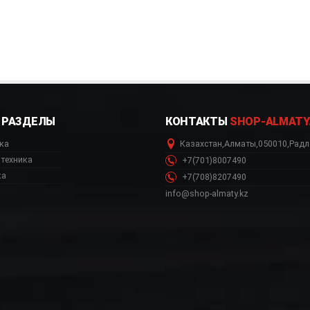
РАЗДЕЛЫ
КОНТАКТЫ
SHOP-ALMATY
ка
Казахстан
,
Алматы
,
050010
,
Радл
техника
+7(701)8007490
ка
+7(708)8207490
info@shop-almaty.kz