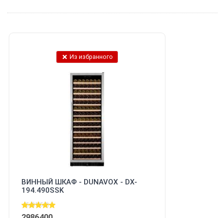
Из избранного
ВИННЫЙ ШКАФ - DUNAVOX - DX-
194.490SSK
(5.0)
1
(5.0)
2986400