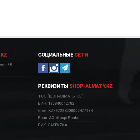
.KZ
СОЦИАЛЬНЫЕ
СЕТИ
ова 65
РЕКВИЗИТЫ
SHOP-ALMATY.KZ
ТОО "ШОП-АЛМАТЫ.КЗ"
БИН: 190840012782
Счет: KZ79722S000002477934
Банк: АО «Kaspi Bank»
БИК: CASPKZKA