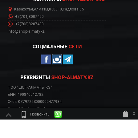
Казахстан
,
Алматы
,
050010
,
Радлова 65
+7(701)8007490
+7(708)8207490
info@shop-almaty.kz
СОЦИАЛЬНЫЕ
СЕТИ
РЕКВИЗИТЫ
SHOP-ALMATY.KZ
ТОО "ШОП-АЛМАТЫ.КЗ"
БИН: 190840012782
Счет: KZ79722S000002477934
Банк: АО «Kaspi Bank»
0
Позвонить
БИК: CASPKZKA
ждёт заказ
ВЕБ-САЙТ НЕСЕТ ИСКЛЮЧИТЕЛЬНО ИНФОРМАТИВНЫЙ ХАРАКТЕР, НЕ