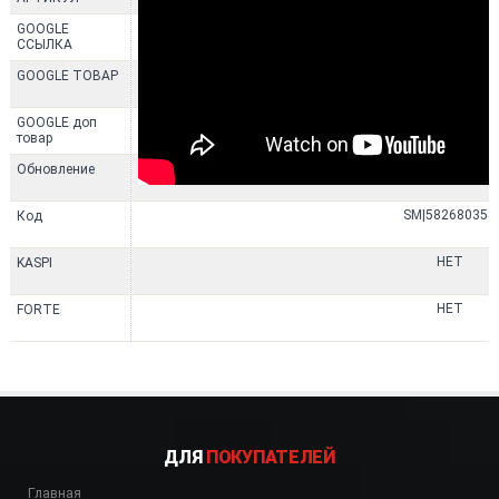
https://shop-almaty.kz/product
GOOGLE
ССЫЛКА
Варочный цент
GOOGLE ТОВАР
отдельностоящи
GOOGLE доп
товар
30.07.2026
Обновление
SM|582680358
Код
НЕТ
KASPI
НЕТ
FORTE
ДЛЯ
ПОКУПАТЕЛЕЙ
Главная