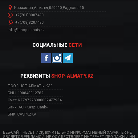
Казахстан
,
Алматы
,
050010
,
Радлова 65
+7(701)8007490
+7(708)8207490
info@shop-almaty.kz
СОЦИАЛЬНЫЕ
СЕТИ
РЕКВИЗИТЫ
SHOP-ALMATY.KZ
ТОО "ШОП-АЛМАТЫ.КЗ"
БИН: 190840012782
Счет: KZ79722S000002477934
Банк: АО «Kaspi Bank»
БИК: CASPKZKA
ВЕБ-САЙТ НЕСЕТ ИСКЛЮЧИТЕЛЬНО ИНФОРМАТИВНЫЙ ХАРАКТЕР, НЕ
ЯВЛЯЕТСЯ РЕКЛАМОЙ, НЕ ОСУЩЕСТВЛЯЕТ ИНТЕРНЕТ ПРОДАЖИ И НИ