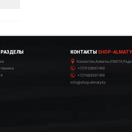
РАЗДЕЛЫ
КОНТАКТЫ
SHOP-ALMATY
ка
Казахстан
,
Алматы
,
050010
,
Радл
техника
+7(701)8007490
ка
+7(708)8207490
info@shop-almaty.kz