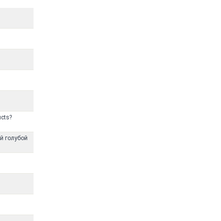
ucts?
й голубой