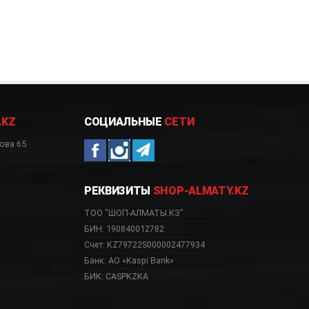
.KZ
СОЦИАЛЬНЫЕ
СЕТИ
ова 65
РЕКВИЗИТЫ
SHOP-ALMATY.KZ
ТОО "ШОП-АЛМАТЫ.КЗ"
БИН: 190840012782
Счет: KZ79722S000002477934
Банк: АО «Kaspi Bank»
БИК: CASPKZKA