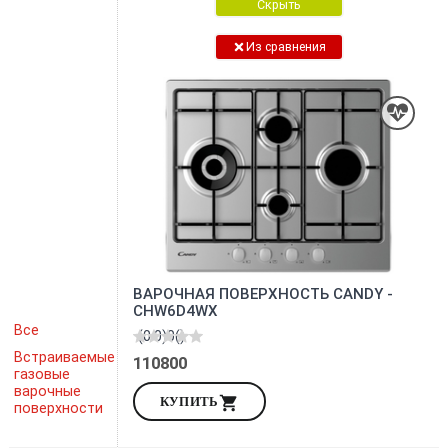
Скрыть
Из сравнения
ВАРОЧНАЯ ПОВЕРХНОСТЬ CANDY -
CHW6D4WX
Все
(0.0)
0
()
Встраиваемые
110800
газовые
варочные
КУПИТЬ
поверхности