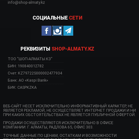
info@shop-almaty.kz
СОЦИАЛЬНЫЕ
СЕТИ
РЕКВИЗИТЫ
SHOP-ALMATY.KZ
ТОО "ШОП-АЛМАТЫ.КЗ"
БИН: 190840012782
Счет: KZ79722S000002477934
Банк: АО «Kaspi Bank»
БИК: CASPKZKA
ВЕБ-САЙТ НЕСЕТ ИСКЛЮЧИТЕЛЬНО ИНФОРМАТИВНЫЙ ХАРАКТЕР, НЕ
ЯВЛЯЕТСЯ РЕКЛАМОЙ, НЕ ОСУЩЕСТВЛЯЕТ ИНТЕРНЕТ ПРОДАЖИ И НИ
ПРИ КАКИХ ОБСТОЯТЕЛЬСТВАХ НЕ ЯВЛЯЕТСЯ ПУБЛИЧНОЙ ОФЕРТОЙ.
ПРОДАЖИ ОСУЩЕСТВЛЯЮТСЯ ИСКЛЮЧИТЕЛЬНО В ОФИСЕ
КОМПАНИИ: Г. АЛМАТЫ, РАДЛОВА 65, ОФИС 303.
ТОЧНЫЕ ДАННЫЕ ПО ЦЕНАМ, ОСТАТКАМ И ВОЗМОЖНОСТИ