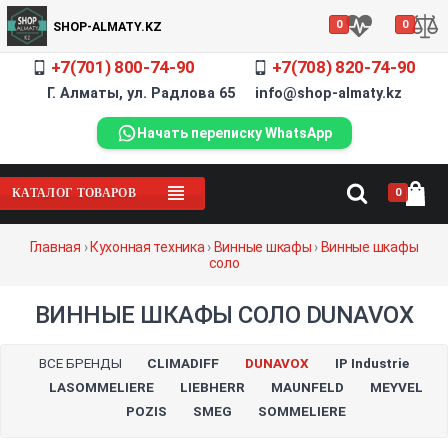
0
0
SHOP-ALMATY.KZ
+7(701) 800-74-90
+7(708) 820-74-90
Г. Алматы, ул. Радлова 65 info@shop-almaty.kz
Начать переписку WhatsApp
0
КАТАЛОГ ТОВАРОВ
Главная
›
Кухонная техника
›
Винные шкафы
›
Винные шкафы
соло
ВИННЫЕ ШКАФЫ СОЛО DUNAVOX
ВСЕ БРЕНДЫ
CLIMADIFF
DUNAVOX
IP Industrie
LASOMMELIERE
LIEBHERR
MAUNFELD
MEYVEL
POZIS
SMEG
SOMMELIERE