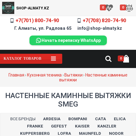
0
0
SHOP-ALMATY.KZ
+7(701) 800-74-90
+7(708) 820-74-90
Г. Алматы, ул. Радлова 65 info@shop-almaty.kz
Начать переписку WhatsApp
0
КАТАЛОГ ТОВАРОВ
Главная
›
Кухонная техника
›
Вытяжки
›
Настенные каминные
вытяжки
НАСТЕННЫЕ КАМИННЫЕ ВЫТЯЖКИ
SMEG
ВСЕ БРЕНДЫ
ARDESIA
BOMPANI
CATA
ELICA
FRANKE
GEFEST
KAISER
KANZLER
KUPPERSBERG
LOFRA
MAUNFELD
NODOR