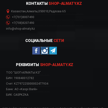
КОНТАКТЫ
SHOP-ALMATY.KZ
Казахстан
,
Алматы
,
050010
,
Радлова 65
+7(701)8007490
+7(708)8207490
info@shop-almaty.kz
СОЦИАЛЬНЫЕ
СЕТИ
РЕКВИЗИТЫ
SHOP-ALMATY.KZ
ТОО "ШОП-АЛМАТЫ.КЗ"
БИН: 190840012782
Счет: KZ79722S000002477934
Банк: АО «Kaspi Bank»
БИК: CASPKZKA