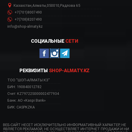
Казахстан
,
Алматы
,
050010
,
Радлова 65
+7(701)8007490
+7(708)8207490
info@shop-almaty.kz
СОЦИАЛЬНЫЕ
СЕТИ
РЕКВИЗИТЫ
SHOP-ALMATY.KZ
ТОО "ШОП-АЛМАТЫ.КЗ"
БИН: 190840012782
Счет: KZ79722S000002477934
Банк: АО «Kaspi Bank»
БИК: CASPKZKA
ВЕБ-САЙТ НЕСЕТ ИСКЛЮЧИТЕЛЬНО ИНФОРМАТИВНЫЙ ХАРАКТЕР, НЕ
ЯВЛЯЕТСЯ РЕКЛАМОЙ, НЕ ОСУЩЕСТВЛЯЕТ ИНТЕРНЕТ ПРОДАЖИ И НИ