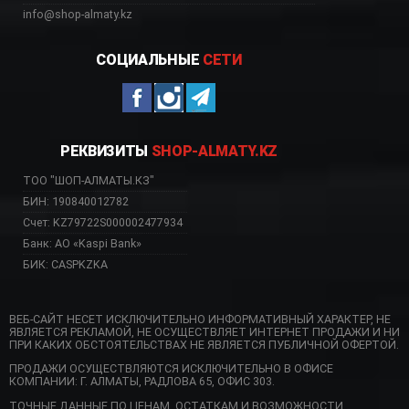
info@shop-almaty.kz
СОЦИАЛЬНЫЕ
СЕТИ
РЕКВИЗИТЫ
SHOP-ALMATY.KZ
ТОО "ШОП-АЛМАТЫ.КЗ"
БИН: 190840012782
Счет: KZ79722S000002477934
Банк: АО «Kaspi Bank»
БИК: CASPKZKA
ВЕБ-САЙТ НЕСЕТ ИСКЛЮЧИТЕЛЬНО ИНФОРМАТИВНЫЙ ХАРАКТЕР, НЕ
ЯВЛЯЕТСЯ РЕКЛАМОЙ, НЕ ОСУЩЕСТВЛЯЕТ ИНТЕРНЕТ ПРОДАЖИ И НИ
ПРИ КАКИХ ОБСТОЯТЕЛЬСТВАХ НЕ ЯВЛЯЕТСЯ ПУБЛИЧНОЙ ОФЕРТОЙ.
ПРОДАЖИ ОСУЩЕСТВЛЯЮТСЯ ИСКЛЮЧИТЕЛЬНО В ОФИСЕ
КОМПАНИИ: Г. АЛМАТЫ, РАДЛОВА 65, ОФИС 303.
ТОЧНЫЕ ДАННЫЕ ПО ЦЕНАМ, ОСТАТКАМ И ВОЗМОЖНОСТИ