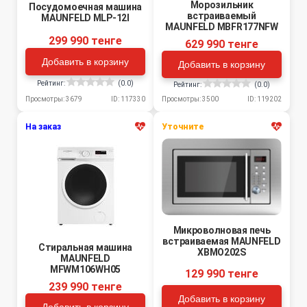
Морозильник
Посудомоечная машина
встраиваемый
MAUNFELD MLP-12I
MAUNFELD MBFR177NFW
299 990 тенге
629 990 тенге
Добавить в корзину
Добавить в корзину
Рейтинг:
(0.0)
Рейтинг:
(0.0)
Просмотры: 3679
ID: 117330
Просмотры: 3500
ID: 119202
На заказ
Уточните
Микроволновая печь
встраиваемая MAUNFELD
Стиральная машина
XBMO202S
MAUNFELD
MFWM106WH05
129 990 тенге
239 990 тенге
Добавить в корзину