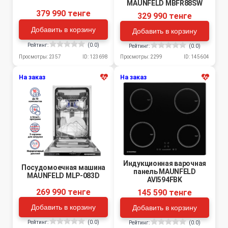
MAUNFELD MBFR88SW
379 990 тенге
329 990 тенге
Добавить в корзину
Добавить в корзину
Рейтинг:
(0.0)
Рейтинг:
(0.0)
Просмотры: 2357
ID: 123698
Просмотры: 2299
ID: 145604
На заказ
На заказ
Индукционная варочная
Посудомоечная машина
панель MAUNFELD
MAUNFELD MLP-083D
AVI594FBK
269 990 тенге
145 590 тенге
Добавить в корзину
Добавить в корзину
Рейтинг:
(0.0)
Рейтинг:
(0.0)