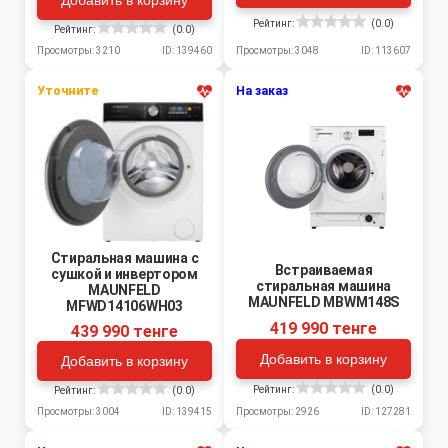
Добавить в корзину
Рейтинг:
(0.0)
Рейтинг:
(0.0)
Просмотры: 3048
ID: 113607
Просмотры: 3210
ID: 139460
Уточните
На заказ
Стиральная машина c
Встраиваемая
сушкой и инвертором
стиральная машина
MAUNFELD
MAUNFELD MBWM148S
MFWD14106WH03
419 990 тенге
439 990 тенге
Добавить в корзину
Добавить в корзину
Рейтинг:
(0.0)
Рейтинг:
(0.0)
Просмотры: 3004
ID: 139415
Просмотры: 2926
ID: 127281