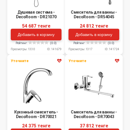
Душевая система -
Смеситель для ванны -
DecoRoom - DR21070
DecoRoom - DR54045
54 687 тенге
24 812 тенге
Добавить в корзину
Добавить в корзину
Рейтинг:
(0.0)
Рейтинг:
(0.0)
Просмотры: 1330
ID: 141679
Просмотры: 1317
ID: 141724
Уточните
Уточните
Кухонный смеситель -
Смеситель для ванны -
DecoRoom - DR70021
DecoRoom - DR70043
24 375 тенге
37 812 тенге