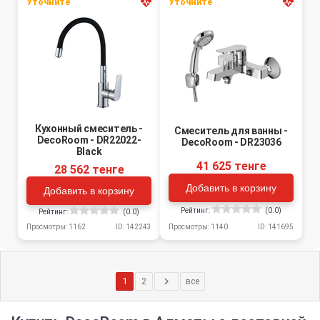
Уточните
Уточните
Кухонный смеситель -
Смеситель для ванны -
DecoRoom - DR22022-
DecoRoom - DR23036
Black
41 625 тенге
28 562 тенге
Добавить в корзину
Добавить в корзину
Рейтинг:
(0.0)
Рейтинг:
(0.0)
Просмотры: 1140
ID: 141695
Просмотры: 1162
ID: 142243
1
2
все