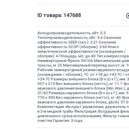
ID товара: 147688
Холодопроизводительность, кВт: 5.3
Теплопроизводительность, кВт: 5.6 Сезонная
эффективность SEER (охл.): 3.21 Сезонная
эффективность SCOP (обогрев): 3.60 Класс
энергетической эффективности (охлаждение /
обогрев): A Площадь, м2: до 40 Тип компрессора
Неинверторный Фреон: R410A Максимальная дли
трассы, м: 25 Максимальный перепад высот, м: 1
Рабочий температурный режим наружного возду
(охлаждение / обогрев), ?С: от +18 до +43 ?С / от
+24 ?С Размеры внешнего блока (В х Ш х Г), мм: 3
957 x 213 Вес внешнего блока (нетто), кг: 11.1 Ур
звукового давления внешнего блока (Min.-Max.), д
31-42 Размеры наружного блока (В х Ш х Г), мм: 5
770 x 300 Вес наружного блока (нетто), кг: 40 Ур
звукового давления наружного блока, дБ(А): 57.0
Комплектация: Ик-пульт управления, держатель п
и 3 м медной трубы Фильтрация: Воздушный фил
длительного срока использования, Фильтр тонко
очистки Гарантия: 3 года