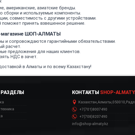
:
е, американские, азиатские бренды.
о сборки и используемые компоненты.
ии, совместимость с другими устройствами.
 поможет принять взвешенное решение.
т-магазине ШОП-АЛМАТЫ
ы и сопровождаются гарантийными обязательствами.
ый расчет.
ные предложения для наших клиентов.
ять НДС в зачет.
оставкой в Алматы и по всему Казахстану!
РАЗДЕЛЫ
КОНТАКТЫ
SHOP-ALMATY
ка
Казахстан
,
Алматы
,
050010
,
Радл
техника
+7(701)8007490
ка
+7(708)8207490
info@shop-almaty.kz