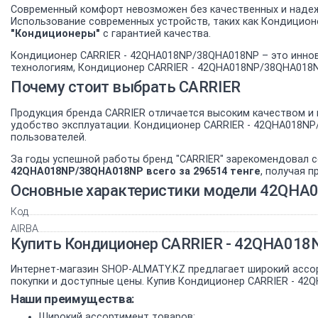
Современный комфорт невозможен без качественных и надеж
Использование современных устройств, таких как Кондицион
"Кондиционеры"
с гарантией качества.
Кондиционер CARRIER - 42QHA018NP/38QHA018NP – это иннов
технологиям, Кондиционер CARRIER - 42QHA018NP/38QHA018NP
Почему стоит выбрать CARRIER
Продукция бренда CARRIER отличается высоким качеством и 
удобство эксплуатации. Кондиционер CARRIER - 42QHA018N
пользователей.
За годы успешной работы бренд "CARRIER" зарекомендовал с
42QHA018NP/38QHA018NP всего за 296514 тенге
, получая 
Основные характеристики модели 42QH
Код
AIRBA
Купить Кондиционер CARRIER - 42QHA018
Интернет-магазин SHOP-ALMATY.KZ предлагает широкий ассо
покупки и доступные цены. Купив Кондиционер CARRIER - 42
Наши преимущества:
Широкий ассортимент товаров;