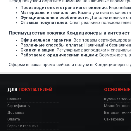
Перед покупкой обратите внимание на ключевые параметры
Производитель и страна изготовления:
Европейски
Материалы и технологии:
Важно учитывать качеств
Функциональные особенности:
Дополнительные опц
Отзывы покупателей:
Опыт реальных пользователей
Преимущества покупки Кондиционеры в интерне
Официальная гарантия:
Все товары сертифицирован
Различные способы оплаты:
Наличный и безналичн
Скидки и акции:
Регулярные распродажи и специаль
Работаем с юридическими лицами:
Возможность вз
Оформите заказ прямо сейчас и получите Кондиционеры с д
ДЛЯ
ПОКУПАТЕЛЕЙ
ОСНОВНЫЕ
Главная
Кухонная техни
Сертификаты
Мелкобытовая 
Доставка
Бытовая техни
Оплата
Сантехника
Сервис и гарантия