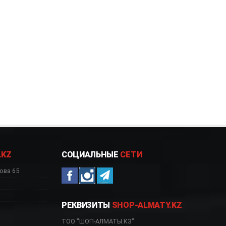
.KZ
СОЦИАЛЬНЫЕ
СЕТИ
ова 65
РЕКВИЗИТЫ
SHOP-ALMATY.KZ
ТОО "ШОП-АЛМАТЫ.КЗ"