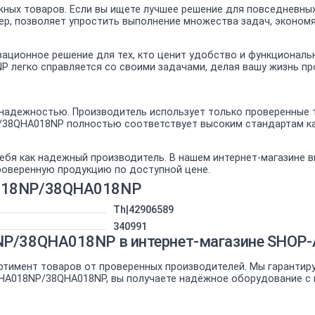
ных товаров. Если вы ищете лучшее решение для повседневных
ер, позволяет упростить выполнение множества задач, экономя
ационное решение для тех, кто ценит удобство и функциональ
 легко справляется со своими задачами, делая вашу жизнь пр
надежностью. Производитель использует только проверенные т
P/38QHA018NP полностью соответствует высоким стандартам к
ебя как надежный производитель. В нашем интернет-магазине 
проверенную продукцию по доступной цене.
A018NP/38QHA018NP
Th|42906589
340991
NP/38QHA018NP в интернет-магазине SHOP
ртимент товаров от проверенных производителей. Мы гарантир
QHA018NP/38QHA018NP, вы получаете надёжное оборудование с 