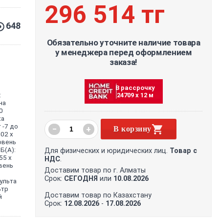
296 514 тг
648
Обязательно уточните наличие товара
у менеджера перед оформлением
заказа!
В рассрочку
:
24709 х 12 м
на
0
ха
 -7 до
−
+
В корзину
02 х
овень
Б(А):
Для физических и юридических лиц.
Товар с
55 х
НДС
.
овень
Доставим товар по г. Алматы
Срок:
СЕГОДНЯ
или
10.08.2026
ульта
ьтр
Доставим товар по Казахстану
й
Срок:
12.08.2026
-
17.08.2026