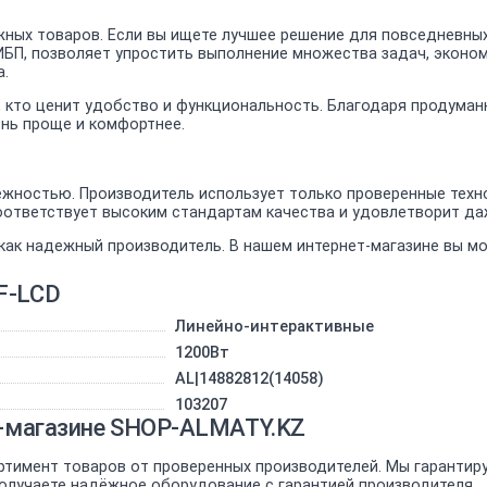
ных товаров. Если вы ищете лучшее решение для повседневных
 ИБП, позволяет упростить выполнение множества задач, эконо
а.
х, кто ценит удобство и функциональность. Благодаря продуман
знь проще и комфортнее.
жностью. Производитель использует только проверенные техно
соответствует высоким стандартам качества и удовлетворит д
как надежный производитель. В нашем интернет-магазине вы 
F-LCD
Линейно-интерактивные
1200Вт
AL|14882812(14058)
103207
ет-магазине SHOP-ALMATY.KZ
ртимент товаров от проверенных производителей. Мы гарантир
 получаете надёжное оборудование с гарантией производителя.