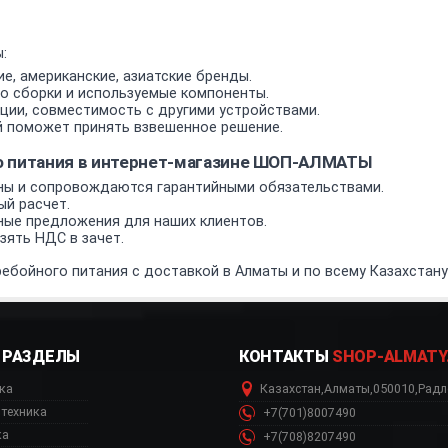
:
е, американские, азиатские бренды.
о сборки и используемые компоненты.
ии, совместимость с другими устройствами.
 поможет принять взвешенное решение.
о питания в интернет-магазине ШОП-АЛМАТЫ
ы и сопровождаются гарантийными обязательствами.
ый расчет.
ные предложения для наших клиентов.
ять НДС в зачет.
ебойного питания с доставкой в Алматы и по всему Казахстану
РАЗДЕЛЫ
КОНТАКТЫ
SHOP-ALMATY
ка
Казахстан
,
Алматы
,
050010
,
Радл
техника
+7(701)8007490
ка
+7(708)8207490