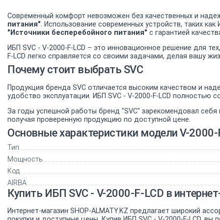
Современный комфорт невозможен без качественных и надеж
питания"
. Использование современных устройств, таких как
"Источники бесперебойного питания"
с гарантией качеств
ИБП SVC - V-2000-F-LCD – это инновационное решение для те
F-LCD легко справляется со своими задачами, делая вашу жи
Почему стоит выбрать SVC
Продукция бренда SVC отличается высоким качеством и наде
удобство эксплуатации. ИБП SVC - V-2000-F-LCD полностью 
За годы успешной работы бренд "SVC" зарекомендовал себя 
получая проверенную продукцию по доступной цене.
Основные характеристики модели V-2000-
Тип
Мощность
Код
AIRBA
Купить ИБП SVC - V-2000-F-LCD в интерн
Интернет-магазин SHOP-ALMATY.KZ предлагает широкий ассо
покупки и доступные цены. Купив ИБП SVC - V-2000-F-LCD, вы