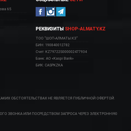
ова 65
РЕКВИЗИТЫ
SHOP-ALMATY.KZ
ТОО "ШОП-АЛМАТЫ.КЗ"
БИН: 190840012782
Счет: KZ79722S000002477934
Банк: АО «Kaspi Bank»
БИК: CASPKZKA
КАКИХ ОБСТОЯТЕЛЬСТВАХ НЕ ЯВЛЯЕТСЯ ПУБЛИЧНОЙ ОФЕРТОЙ.
ау, VSTR71BRX Караг
ОГО ЗВОНКА ИЛИ ПОСРЕДСТВОМ ЗАПРОСА ЧЕРЕЗ ЭЛЕКТРОННУЮ