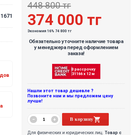
448 800 тг
374 000 тг
1671
Экономия 16% 74 800 тг
Обязательно уточните наличие товара
у менеджера перед оформлением
заказа!
В рассрочку
31166 х 12 м
одов
Нашли этот товар дешевле ?
Позвоните нам и мы предложем цену
лучше!
а
−
+
В корзину
Для физических и юридических лиц.
Товар с