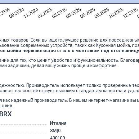
11.2024
0
08.2025
03.2025
09.2024
12.2025
06.2025
01.2025
.2024
10.2025
05.2025
ных товаров. Если вы ищете лучшее решение для повседневных
льзование современных устройств, таких как Кухонная мойка, п
ные мойки нержавеющая сталь с монтажом под столешницу
ние для тех, кто ценит удобство и функциональность. Благод
ими задачами, делая вашу жизнь проще и комфортнее.
ежностью. Производитель использует только проверенные техн
полностью соответствует высоким стандартам качества и удов
я как надежный производитель. В нашем интернет-магазине вы
 цене.
1BRX
Италия
SM|0
430100