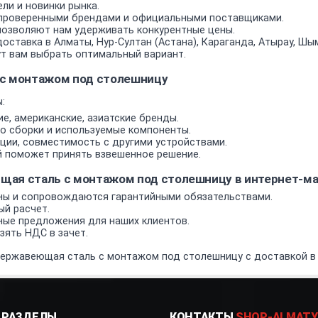
ли и новинки рынка.
проверенными брендами и официальными поставщиками.
позволяют нам удерживать конкурентные цены.
оставка в Алматы, Нур-Султан (Астана), Караганда, Атырау, Шым
т вам выбрать оптимальный вариант.
 с монтажом под столешницу
:
е, американские, азиатские бренды.
о сборки и используемые компоненты.
ии, совместимость с другими устройствами.
 поможет принять взвешенное решение.
щая сталь с монтажом под столешницу в интернет-
ы и сопровождаются гарантийными обязательствами.
ый расчет.
ные предложения для наших клиентов.
ять НДС в зачет.
нержавеющая сталь с монтажом под столешницу с доставкой в 
РАЗДЕЛЫ
КОНТАКТЫ
SHOP-ALMATY