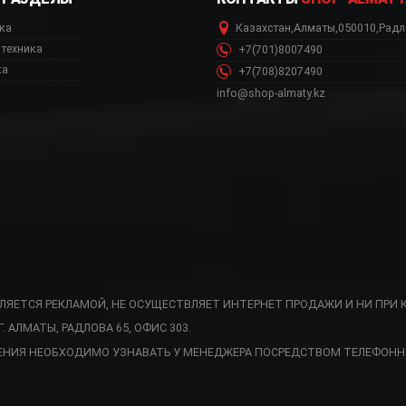
ка
Казахстан
,
Алматы
,
050010
,
Радл
техника
+7(701)8007490
ка
+7(708)8207490
info@shop-almaty.kz
ВЛЯЕТСЯ РЕКЛАМОЙ, НЕ ОСУЩЕСТВЛЯЕТ ИНТЕРНЕТ ПРОДАЖИ И НИ ПРИ 
АЛМАТЫ, РАДЛОВА 65, ОФИС 303.
на, VSTR71BRX Атыр
ЕНИЯ НЕОБХОДИМО УЗНАВАТЬ У МЕНЕДЖЕРА ПОСРЕДСТВОМ ТЕЛЕФОНН