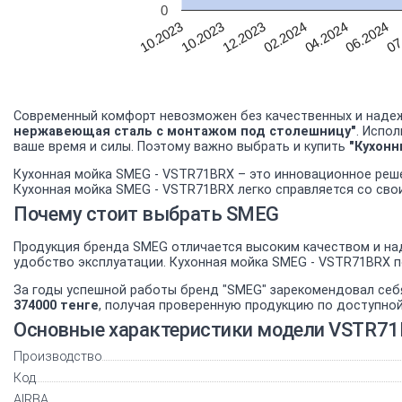
0
06.2024
12.2023
04.2024
10.2023
07
02.2024
10.2023
Современный комфорт невозможен без качественных и надеж
нержавеющая сталь с монтажом под столешницу"
. Испо
ваше время и силы. Поэтому важно выбрать и купить
"Кухон
Кухонная мойка SMEG - VSTR71BRX – это инновационное реше
Кухонная мойка SMEG - VSTR71BRX легко справляется со сво
Почему стоит выбрать SMEG
Продукция бренда SMEG отличается высоким качеством и над
удобство эксплуатации. Кухонная мойка SMEG - VSTR71BRX 
За годы успешной работы бренд "SMEG" зарекомендовал себ
374000 тенге
, получая проверенную продукцию по доступной
Основные характеристики модели VSTR7
Производство
Код
AIRBA